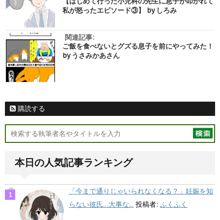
【はじめて行った小児科の先生に息子が叩かれて
私が怒ったエピソード③】 by しろみ
関連記事:
ご飯を食べないとグズる息子を前にやってみた！
by うさみかあさん
購読する
本日の人気記事ランキング
「今まで通りじゃいられなくなる？」妊娠を知
らない彼氏…大事な...
投稿者:
ふくふく