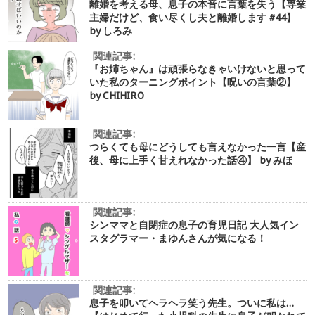
離婚を考える母、息子の本音に言葉を失う【専業
主婦だけど、食い尽くし夫と離婚します #44】
by しろみ
関連記事:
『お姉ちゃん』は頑張らなきゃいけないと思って
いた私のターニングポイント【呪いの言葉②】
by CHIHIRO
関連記事:
つらくても母にどうしても言えなかった一言【産
後、母に上手く甘えれなかった話④】 by みほ
関連記事:
シンママと自閉症の息子の育児日記 大人気イン
スタグラマー・まゆんさんが気になる！
関連記事:
息子を叩いてヘラヘラ笑う先生。ついに私は…