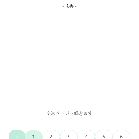
＜広告＞
※次ページへ続きます
‹
1
2
3
4
5
6