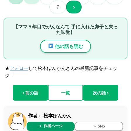
7
›
【ママ５年目でがんなんて 手に入れた卵子と失っ
た味覚】
他の話も読む
★
フォロー
して松本ぽんかんさんの最新記事をチェッ
ク！
‹ 前の話
一覧
次の話 ›
作者：
松本ぽんかん
＞ 作者ページ
＞ SNS