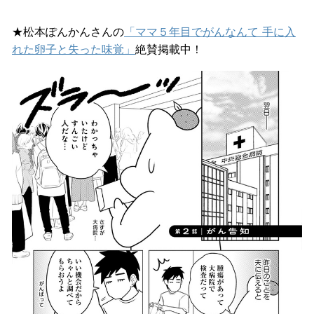
★松本ぽんかんさんの
「ママ５年目でがんなんて 手に入
れた卵子と失った味覚」
絶賛掲載中！