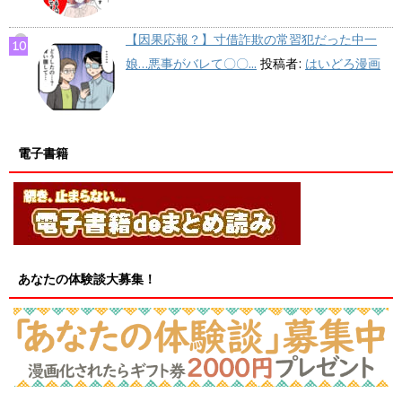
【因果応報？】寸借詐欺の常習犯だった中一
娘…悪事がバレて〇〇...
投稿者:
はいどろ漫画
電子書籍
あなたの体験談大募集！