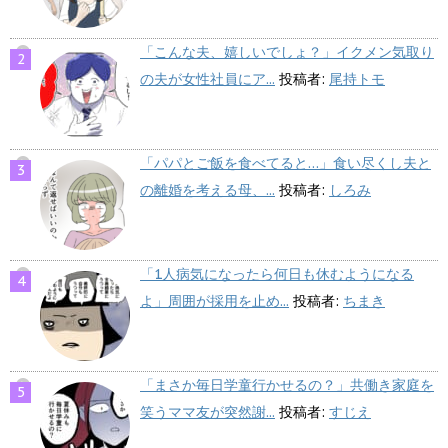
「こんな夫、嬉しいでしょ？」イクメン気取り
の夫が女性社員にア...
投稿者:
尾持トモ
「パパとご飯を食べてると…」食い尽くし夫と
の離婚を考える母、...
投稿者:
しろみ
「1人病気になったら何日も休むようになる
よ」周囲が採用を止め...
投稿者:
ちまき
「まさか毎日学童行かせるの？」共働き家庭を
笑うママ友が突然謝...
投稿者:
すじえ