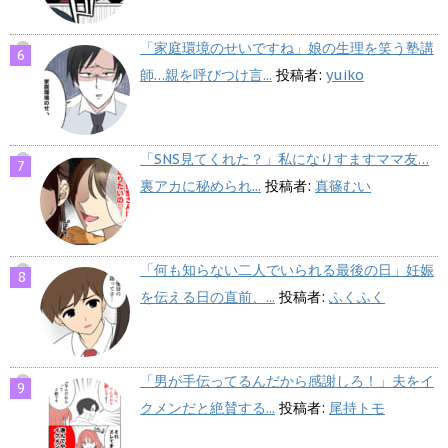
「家庭環境のせいですね」娘の生理を笑う塾講
師…親を呼びつけ言...
投稿者:
yuiko
「SNS見てくれた？」私になりすますママ友…
裏アカに秘められ...
投稿者:
真篠むい
「何も知らない二人でいられる最後の日」妊娠
を伝える日の直前、...
投稿者:
ふくふく
「男が手伝ってるんだから感謝しろ！」夫をイ
クメンだと絶賛する...
投稿者:
尾持トモ