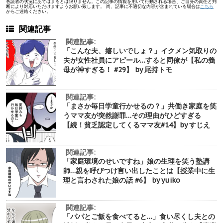
各読者の状況にあてはまるとは限りません。この記事の情報を用いて行動される場合、ご自身の責任と判
断により対応いただけますようお願い致します。 尚、記事に不適切な内容が含まれている場合は
こちら
からご連絡ください。
関連記事
関連記事:
「こんな夫、嬉しいでしょ？」イクメン気取りの
夫が女性社員にアピール…すると同僚が【私の義
母が神すぎる！ #29】 by 尾持トモ
関連記事:
「まさか毎日学童行かせるの？」共働き家庭を笑
うママ友が突然謝罪…その理由がひどすぎる
【続！貧乏認定してくるママ友#14】by すじえ
関連記事:
「家庭環境のせいですね」娘の生理を笑う塾講
師…親を呼びつけ言い出したことは【授業中に生
理と言わされた娘の話 #6】 by yuiko
関連記事:
「パパとご飯を食べてると…」食い尽くし夫との