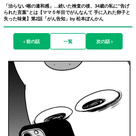
「治らない喉の違和感」…続いた検査の後、34歳の私に“告げ
られた言葉”とは【ママ５年目でがんなんて 手に入れた卵子と
失った味覚】第2話「がん告知」by 松本ぽんかん
‹ 前の話
一覧
次の話 ›