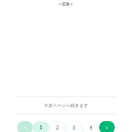
＜広告＞
※次ページへ続きます
‹
1
2
3
4
›