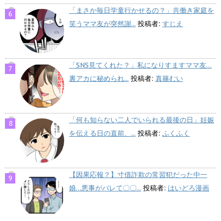
「まさか毎日学童行かせるの？」共働き家庭を
笑うママ友が突然謝...
投稿者:
すじえ
「SNS見てくれた？」私になりすますママ友…
裏アカに秘められ...
投稿者:
真篠むい
「何も知らない二人でいられる最後の日」妊娠
を伝える日の直前、...
投稿者:
ふくふく
【因果応報？】寸借詐欺の常習犯だった中一
娘…悪事がバレて〇〇...
投稿者:
はいどろ漫画