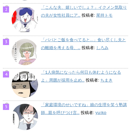
「こんな夫、嬉しいでしょ？」イクメン気取り
の夫が女性社員にア...
投稿者:
尾持トモ
「パパとご飯を食べてると…」食い尽くし夫と
の離婚を考える母、...
投稿者:
しろみ
「1人病気になったら何日も休むようになる
よ」周囲が採用を止め...
投稿者:
ちまき
「家庭環境のせいですね」娘の生理を笑う塾講
師…親を呼びつけ言...
投稿者:
yuiko