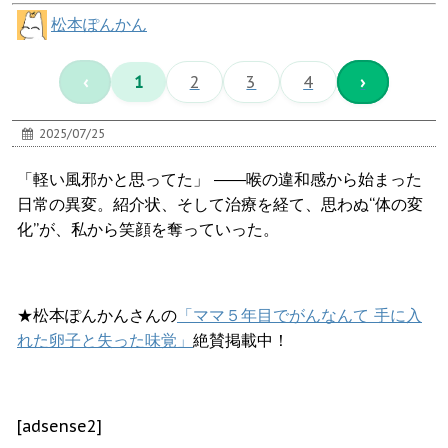
松本ぽんかん
‹
1
2
3
4
›
2025/07/25
「軽い風邪かと思ってた」 ――喉の違和感から始まった
日常の異変。紹介状、そして治療を経て、思わぬ“体の変
化”が、私から笑顔を奪っていった。
★松本ぽんかんさんの
「ママ５年目でがんなんて 手に入
れた卵子と失った味覚」
絶賛掲載中！
[adsense2]