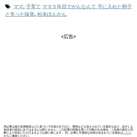
ママ
,
子育て
ママ５年目でがんなんて 手に入れた卵子
と失った味覚
,
松本ぽんかん
<広告>
本記事は個人的体験談などに基づいて作成されており、脚色なども加えられている場合もあり、必ずしも
各読者の状況にあてはまるとは限りません。この記事の情報を用いて行動される場合、ご自身の責任と判
断により対応いただけますようお願い致します。 尚、記事に不適切な内容が含まれている場合は
こちら
からご連絡ください。