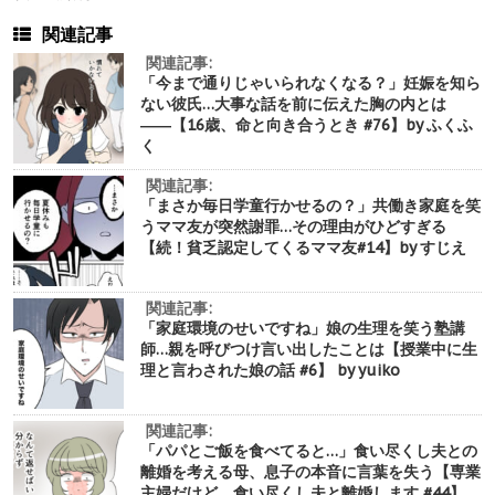
関連記事
関連記事:
「今まで通りじゃいられなくなる？」妊娠を知ら
ない彼氏…大事な話を前に伝えた胸の内とは
――【16歳、命と向き合うとき #76】by ふくふ
く
関連記事:
「まさか毎日学童行かせるの？」共働き家庭を笑
うママ友が突然謝罪…その理由がひどすぎる
【続！貧乏認定してくるママ友#14】by すじえ
関連記事:
「家庭環境のせいですね」娘の生理を笑う塾講
師…親を呼びつけ言い出したことは【授業中に生
理と言わされた娘の話 #6】 by yuiko
関連記事:
「パパとご飯を食べてると…」食い尽くし夫との
離婚を考える母、息子の本音に言葉を失う【専業
主婦だけど、食い尽くし夫と離婚します #44】