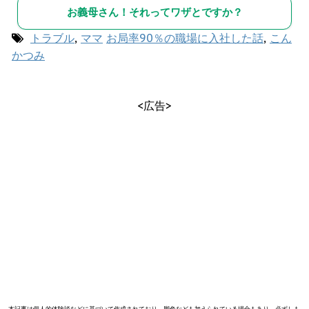
お義母さん！それってワザとですか？
トラブル
,
ママ
お局率90％の職場に入社した話
,
こん
かつみ
<広告>
本記事は個人的体験談などに基づいて作成されており、脚色なども加えられている場合もあり、必ずしも