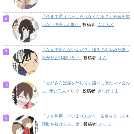
「今まで通りじゃいられなくなる？」妊娠を知
らない彼氏…大事な...
投稿者:
ふくふく
「なんで謝らないんだ？」謝るのをやめた妻…
夫がたどり着いた『...
投稿者:
ずん
「旦那さんは席を外して」謝罪に来たママ友の
夫…妻と二人きりで...
投稿者:
みつけまま
「夫を利用していませんか？」友達を失っても
活動を続ける夫。妻...
投稿者:
ぷっぷ