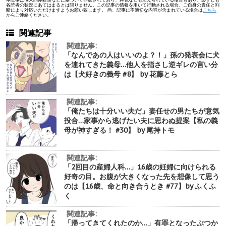
各読者の状況にあてはまるとは限りません。この記事の情報を用いて行動される場合、ご自身の責任と判
断により対応いただけますようお願い致します。 尚、記事に不適切な内容が含まれている場合は
こちら
からご連絡ください。
関連記事
関連記事:
「なんであの人はいいのよ？！」孫の発表会に犬
を連れてきた義母…他人を指さし逆ギレの言い分
は【犬好きの義母 #8】 by 花藤とら
関連記事:
「俺たちは十分いい夫だ」妻任せの男たちが意気
投合…家事から逃げたい夫に思わぬ提案【私の義
母が神すぎる！ #30】 by 尾持トモ
関連記事:
「2回目の産婦人科…」16歳の妊婦に向けられる
好奇の目。お腹が大きくなった先を想像して思う
のは【16歳、命と向き合うとき #77】by ふくふ
く
関連記事:
「帰ってきてくれたのか…」有罪となったぶつか