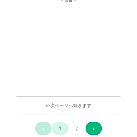
＜広告＞
※次ページへ続きます
‹
1
2
›