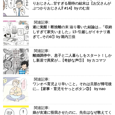
りおじさん…甘すぎる期待の結末は【お父さんが
ぶつかりおじさん⁉︎ #14】by のむ吉
関連記事:
遂に覚醒！断捨離の末 辿り着いた結論は…「収納
しすぎて家失いました」15-引越しがイキナリ過
ぎて...その6① by 堀内三佳
関連記事:
離婚調停中、息子と二人暮らしをスタート！しか
し新居で異変が…【奇妙な声①】 by カコマツ
関連記事:
ワンオペ育児より辛いこと。それは旦那が帰宅後
に…【家事・育児モヤっとボタン③】 by nao
関連記事:
娘が友達に怪我させたのに、先生はなぜ教えてく