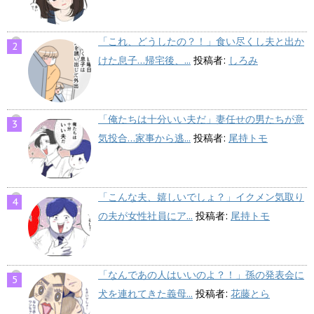
「これ、どうしたの？！」食い尽くし夫と出か
けた息子…帰宅後、...
投稿者:
しろみ
「俺たちは十分いい夫だ」妻任せの男たちが意
気投合…家事から逃...
投稿者:
尾持トモ
「こんな夫、嬉しいでしょ？」イクメン気取り
の夫が女性社員にア...
投稿者:
尾持トモ
「なんであの人はいいのよ？！」孫の発表会に
犬を連れてきた義母...
投稿者:
花藤とら