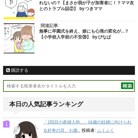
れないの？【まさか我が子が加害者に！？ママ友
とのトラブル話②】 by つきママ
関連記事:
無事に卒園式を終え、娘にも心境の変化が…？
【小学校入学前の不安⑳】 by ぴなぱ
購読する
本日の人気記事ランキング
「2回目の産婦人科…」16歳の妊婦に向けられ
る好奇の目。お腹...
投稿者:
ふくふく