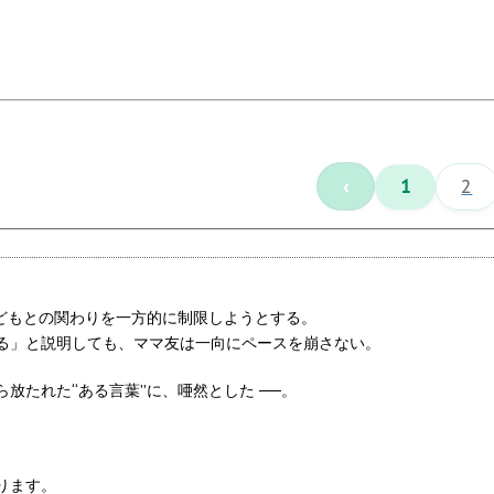
‹
1
2
。
子どもとの関わりを一方的に制限しようとする。
る」と説明しても、ママ友は一向にペースを崩さない。
放たれた“ある言葉”に、唖然とした ──。
ります。