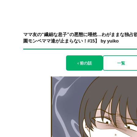
ママ友の“繊細な息子”の悪態に唖然…わがままな独占
園モンペママ達が止まらない！#15】 by yuiko
‹ 前の話
一覧