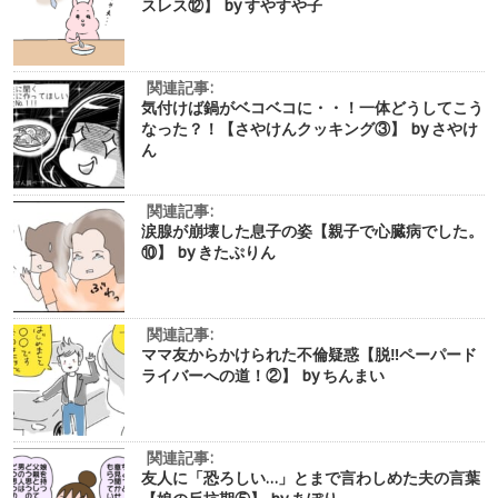
スレス⑫】 by すやすや子
関連記事:
気付けば鍋がベコベコに・・！一体どうしてこう
なった？！【さやけんクッキング③】 by さやけ
ん
関連記事:
涙腺が崩壊した息子の姿【親子で心臓病でした。
⑩】 by きたぷりん
関連記事:
ママ友からかけられた不倫疑惑【脱‼︎ペーパード
ライバーへの道！②】 by ちんまい
関連記事:
友人に「恐ろしい…」とまで言わしめた夫の言葉