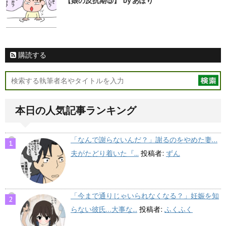
【娘の反抗期⑤】 by あぽり
購読する
本日の人気記事ランキング
「なんで謝らないんだ？」謝るのをやめた妻…
夫がたどり着いた『...
投稿者:
ずん
「今まで通りじゃいられなくなる？」妊娠を知
らない彼氏…大事な...
投稿者:
ふくふく