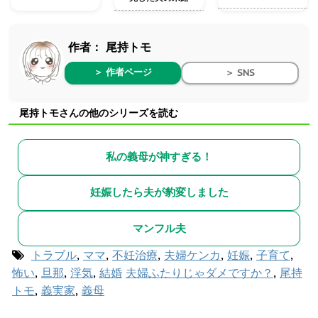
作者：
尾持トモ
＞ 作者ページ
＞ SNS
尾持トモさんの他のシリーズを読む
私の義母が神すぎる！
妊娠したら夫が豹変しました
マンフル夫
トラブル
,
ママ
,
不妊治療
,
夫婦ケンカ
,
妊娠
,
子育て
,
怖い
,
旦那
,
浮気
,
結婚
夫婦ふたりじゃダメですか？
,
尾持
トモ
,
義実家
,
義母