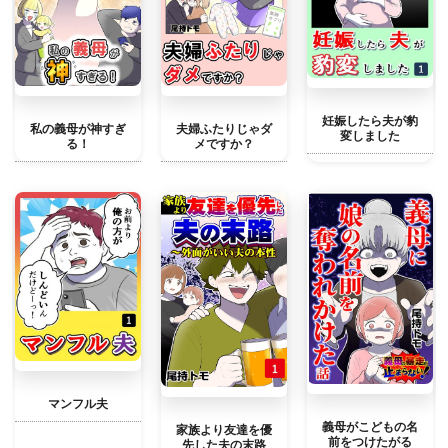
妊娠したら夫が豹
私の義母が神すぎ
夫婦ふたりじゃダ
変しました
る！
メですか？
マンフル夫
義母がこどもの名
家族より友達を優
前をつけたがる
先した夫の末路