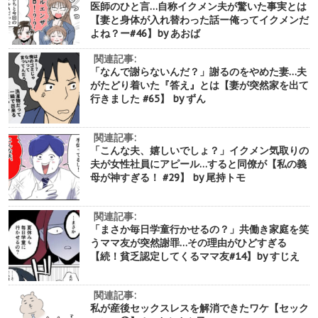
医師のひと言…自称イクメン夫が驚いた事実とは
【妻と身体が入れ替わった話ー俺ってイクメンだ
よね？ー#46】by あおば
関連記事:
「なんで謝らないんだ？」謝るのをやめた妻…夫
がたどり着いた『答え』とは【妻が突然家を出て
行きました #65】 by ずん
関連記事:
「こんな夫、嬉しいでしょ？」イクメン気取りの
夫が女性社員にアピール…すると同僚が【私の義
母が神すぎる！ #29】 by 尾持トモ
関連記事:
「まさか毎日学童行かせるの？」共働き家庭を笑
うママ友が突然謝罪…その理由がひどすぎる
【続！貧乏認定してくるママ友#14】by すじえ
関連記事:
私が産後セックスレスを解消できたワケ【セック