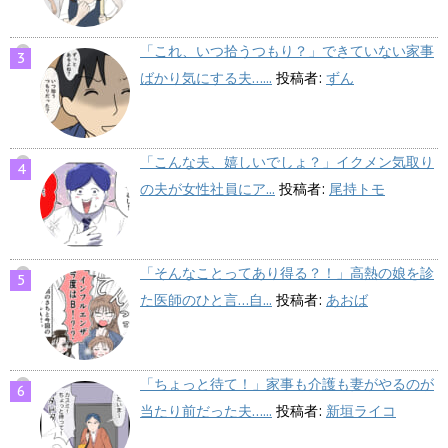
「これ、いつ拾うつもり？」できていない家事
ばかり気にする夫…...
投稿者:
ずん
「こんな夫、嬉しいでしょ？」イクメン気取り
の夫が女性社員にア...
投稿者:
尾持トモ
「そんなことってあり得る？！」高熱の娘を診
た医師のひと言…自...
投稿者:
あおば
「ちょっと待て！」家事も介護も妻がやるのが
当たり前だった夫…...
投稿者:
新垣ライコ