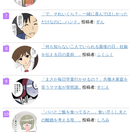
「で、それいくら？」一緒に喜んでほしかった
だけなのに…ハンド...
投稿者:
ずん
「何も知らない二人でいられる最後の日」妊娠
を伝える日の直前、...
投稿者:
ふくふく
「まさか毎日学童行かせるの？」共働き家庭を
笑うママ友が突然謝...
投稿者:
すじえ
「パパとご飯を食べてると…」食い尽くし夫と
の離婚を考える母、...
投稿者:
しろみ