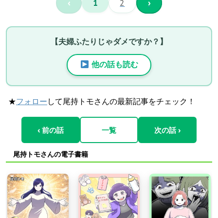
‹
1
2
›
【夫婦ふたりじゃダメですか？】
他の話も読む
★
フォロー
して尾持トモさんの最新記事をチェック！
‹ 前の話
一覧
次の話 ›
尾持トモさんの電子書籍