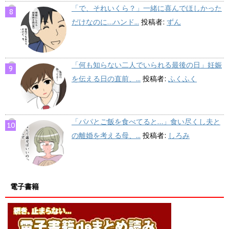
「で、それいくら？」一緒に喜んでほしかった
だけなのに…ハンド...
投稿者:
ずん
「何も知らない二人でいられる最後の日」妊娠
を伝える日の直前、...
投稿者:
ふくふく
「パパとご飯を食べてると…」食い尽くし夫と
の離婚を考える母、...
投稿者:
しろみ
電子書籍