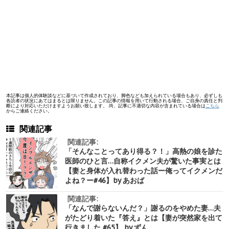
本記事は個人的体験談などに基づいて作成されており、脚色なども加えられている場合もあり、必ずしも
各読者の状況にあてはまるとは限りません。この記事の情報を用いて行動される場合、ご自身の責任と判
断により対応いただけますようお願い致します。 尚、記事に不適切な内容が含まれている場合は
こちら
からご連絡ください。
関連記事
関連記事:
「そんなことってあり得る？！」高熱の娘を診た
医師のひと言…自称イクメン夫が驚いた事実とは
【妻と身体が入れ替わった話ー俺ってイクメンだ
よね？ー#46】by あおば
関連記事:
「なんで謝らないんだ？」謝るのをやめた妻…夫
がたどり着いた『答え』とは【妻が突然家を出て
行きました #65】 by ずん