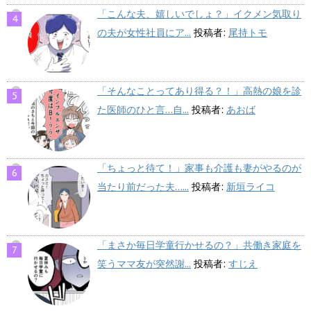
「こんな夫、嬉しいでしょ？」イクメン気取り
の夫が女性社員にア...
投稿者:
尾持トモ
「そんなことってあり得る？！」高熱の娘を診
た医師のひと言…自...
投稿者:
あおば
「ちょっと待て！」家事も介護も妻がやるのが
当たり前だった夫…...
投稿者:
新垣ライコ
「まさか毎日学童行かせるの？」共働き家庭を
笑うママ友が突然謝...
投稿者:
すじえ