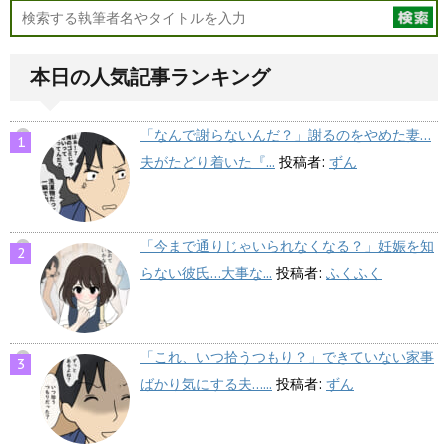
本日の人気記事ランキング
「なんで謝らないんだ？」謝るのをやめた妻…
夫がたどり着いた『...
投稿者:
ずん
「今まで通りじゃいられなくなる？」妊娠を知
らない彼氏…大事な...
投稿者:
ふくふく
「これ、いつ拾うつもり？」できていない家事
ばかり気にする夫…...
投稿者:
ずん