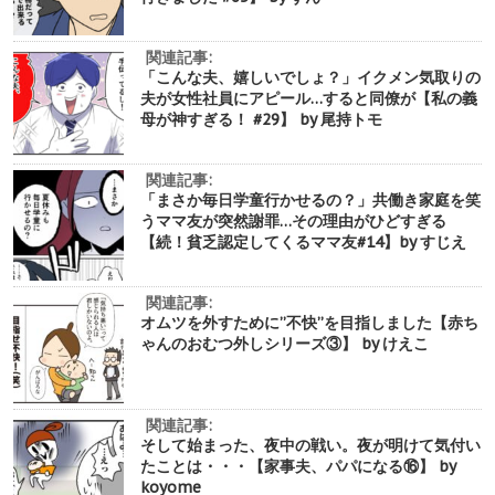
関連記事:
「こんな夫、嬉しいでしょ？」イクメン気取りの
夫が女性社員にアピール…すると同僚が【私の義
母が神すぎる！ #29】 by 尾持トモ
関連記事:
「まさか毎日学童行かせるの？」共働き家庭を笑
うママ友が突然謝罪…その理由がひどすぎる
【続！貧乏認定してくるママ友#14】by すじえ
関連記事:
オムツを外すために”不快”を目指しました【赤ち
ゃんのおむつ外しシリーズ③】 by けえこ
関連記事:
そして始まった、夜中の戦い。夜が明けて気付い
たことは・・・【家事夫、パパになる⑯】 by
koyome