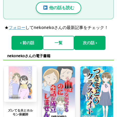
他の話も読む
★
フォロー
してnekonekoさんの最新記事をチェック！
‹ 前の話
一覧
次の話 ›
nekonekoさんの電子書籍
ズレてる夫とホル
モン保健師