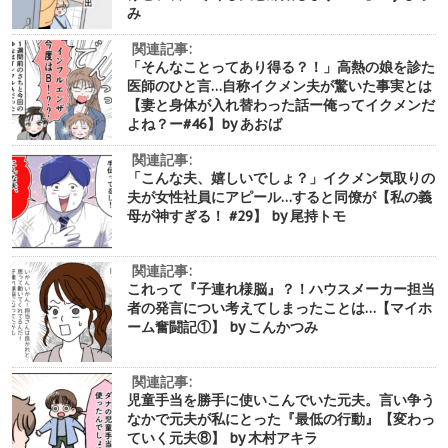
み
関連記事:
「そんなことってあり得る？！」高熱の娘を診た
医師のひと言…自称イクメン夫が驚いた事実とは
【妻と身体が入れ替わった話ー俺ってイクメンだ
よね？ー#46】by あおば
関連記事:
「こんな夫、嬉しいでしょ？」イクメン気取りの
夫が女性社員にアピール…すると同僚が【私の義
母が神すぎる！ #29】 by 尾持トモ
関連記事:
これって『子連れ様脳』？！ハウスメーカー担当
者の発言につい考えてしまったことは…【マイホ
ーム奮闘記①】 by こんかつみ
関連記事:
児童手当を勝手に使いこんでいた元夫。言い争う
なかで元夫が私にとった『最低の行動』【変わっ
ていく元夫⑧】 by 木村アキラ