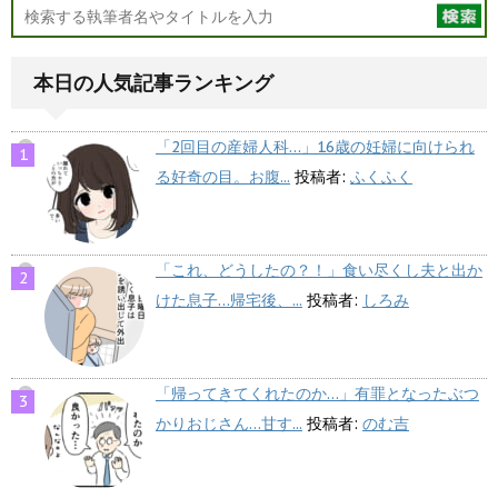
本日の人気記事ランキング
「2回目の産婦人科…」16歳の妊婦に向けられ
る好奇の目。お腹...
投稿者:
ふくふく
「これ、どうしたの？！」食い尽くし夫と出か
けた息子…帰宅後、...
投稿者:
しろみ
「帰ってきてくれたのか…」有罪となったぶつ
かりおじさん…甘す...
投稿者:
のむ吉