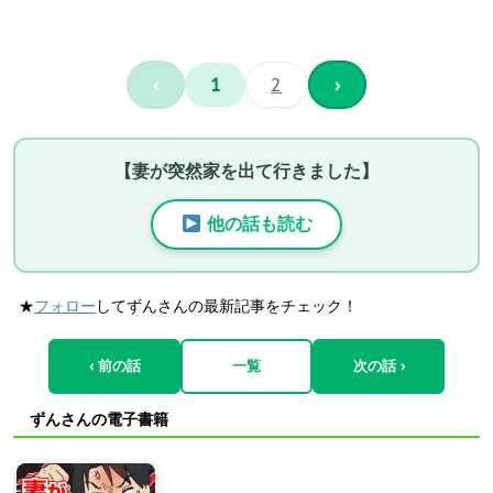
‹
1
2
›
【妻が突然家を出て行きました】
他の話も読む
★
フォロー
してずんさんの最新記事をチェック！
‹ 前の話
一覧
次の話 ›
ずんさんの電子書籍