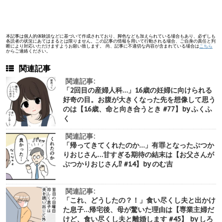
本記事は個人的体験談などに基づいて作成されており、脚色なども加えられている場合もあり、必ずしも
各読者の状況にあてはまるとは限りません。この記事の情報を用いて行動される場合、ご自身の責任と判
断により対応いただけますようお願い致します。 尚、記事に不適切な内容が含まれている場合は
こちら
からご連絡ください。
関連記事
関連記事:
「2回目の産婦人科…」16歳の妊婦に向けられる
好奇の目。お腹が大きくなった先を想像して思う
のは【16歳、命と向き合うとき #77】by ふくふ
く
関連記事:
「帰ってきてくれたのか…」有罪となったぶつか
りおじさん…甘すぎる期待の結末は【お父さんが
ぶつかりおじさん⁉︎ #14】by のむ吉
関連記事:
「これ、どうしたの？！」食い尽くし夫と出かけ
た息子…帰宅後、母が驚いた理由は【専業主婦だ
けど、食い尽くし夫と離婚します #45】 by しろ