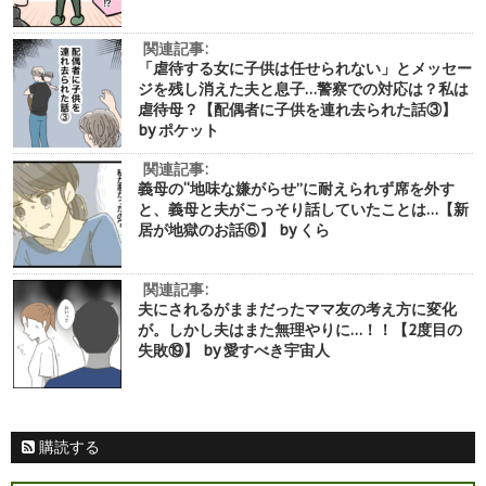
関連記事:
「虐待する女に子供は任せられない」とメッセー
ジを残し消えた夫と息子…警察での対応は？私は
虐待母？【配偶者に子供を連れ去られた話③】
by ポケット
関連記事:
義母の“地味な嫌がらせ”に耐えられず席を外す
と、義母と夫がこっそり話していたことは…【新
居が地獄のお話⑥】 by くら
関連記事:
夫にされるがままだったママ友の考え方に変化
が。しかし夫はまた無理やりに…！！【2度目の
失敗⑲】 by 愛すべき宇宙人
購読する