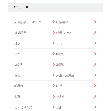
カテゴリー一覧
人気記事ランキング
妊活講座
妊娠講座
妊娠したい
妊娠
つわり
出産
0歳児
1歳児
2歳児
おむつ
沐浴・お風呂
離乳食
幼児
教育
小学生
しくじり育児
旦那