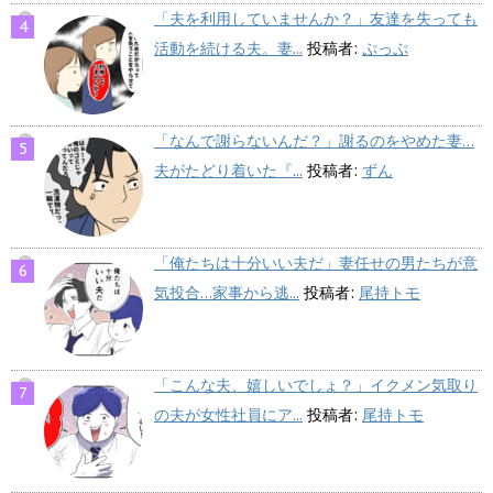
「夫を利用していませんか？」友達を失っても
活動を続ける夫。妻...
投稿者:
ぷっぷ
「なんで謝らないんだ？」謝るのをやめた妻…
夫がたどり着いた『...
投稿者:
ずん
「俺たちは十分いい夫だ」妻任せの男たちが意
気投合…家事から逃...
投稿者:
尾持トモ
「こんな夫、嬉しいでしょ？」イクメン気取り
の夫が女性社員にア...
投稿者:
尾持トモ