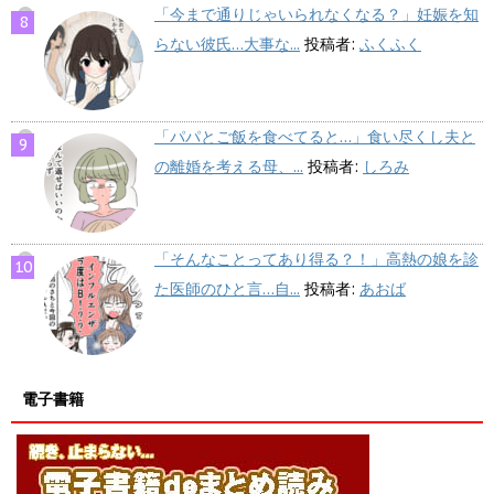
「今まで通りじゃいられなくなる？」妊娠を知
らない彼氏…大事な...
投稿者:
ふくふく
「パパとご飯を食べてると…」食い尽くし夫と
の離婚を考える母、...
投稿者:
しろみ
「そんなことってあり得る？！」高熱の娘を診
た医師のひと言…自...
投稿者:
あおば
電子書籍