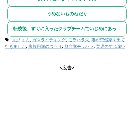
うめないものねだり
転校後、すぐに入ったクラブチームでいじめにあった話
旦那
ずん
,
ガスライティング
,
モラハラ夫
,
妻が突然家を出て
行きました
,
家族円満のつもり
,
無自覚モラハラ
,
育児のすれ違い
<広告>