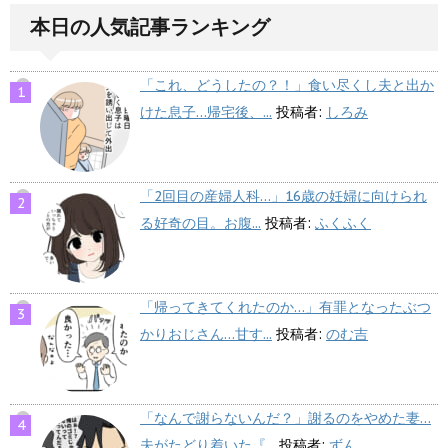
本日の人気記事ランキング
「これ、どうしたの？！」食い尽くし夫と出か
けた息子…帰宅後、...
投稿者:
しろみ
「2回目の産婦人科…」16歳の妊婦に向けられ
る好奇の目。お腹...
投稿者:
ふくふく
「帰ってきてくれたのか…」有罪となったぶつ
かりおじさん…甘す...
投稿者:
のむ吉
「なんで謝らないんだ？」謝るのをやめた妻…
夫がたどり着いた『...
投稿者:
ずん