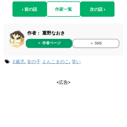
‹ 前の話
作家一覧
次の話 ›
作者：
重野なおき
＞ 作者ページ
＞ SNS
2歳児
,
女の子
よんこまのこ
,
笑い
<広告>