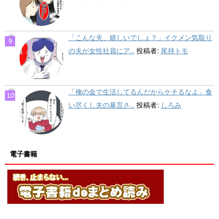
「こんな夫、嬉しいでしょ？」イクメン気取り
の夫が女性社員にア...
投稿者:
尾持トモ
「俺の金で生活してるんだからケチるなよ」食
い尽くし夫の暴言さ...
投稿者:
しろみ
電子書籍