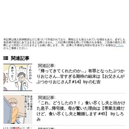
本記事は個人的体験談などに基づいて作成されており、脚色なども加えられている場合もあり、必ずしも
各読者の状況にあてはまるとは限りません。この記事の情報を用いて行動される場合、ご自身の責任と判
断により対応いただけますようお願い致します。 尚、記事に不適切な内容が含まれている場合は
こちら
からご連絡ください。
関連記事
関連記事:
「帰ってきてくれたのか…」有罪となったぶつか
りおじさん…甘すぎる期待の結末は【お父さんが
ぶつかりおじさん⁉︎ #14】by のむ吉
関連記事:
「これ、どうしたの？！」食い尽くし夫と出かけ
た息子…帰宅後、母が驚いた理由は【専業主婦だ
けど、食い尽くし夫と離婚します #45】 by しろ
み