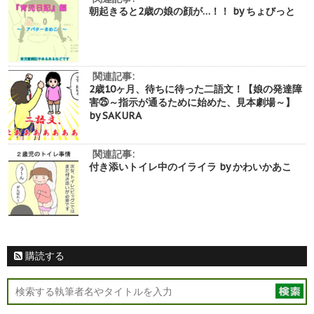
朝起きると2歳の娘の顔が…！！ by ちょびっと
関連記事:
2歳10ヶ月、待ちに待った二語文！【娘の発達障
害㉕～指示が通るために始めた、見本劇場～】
by SAKURA
関連記事:
付き添いトイレ中のイライラ by かわいかあこ
購読する