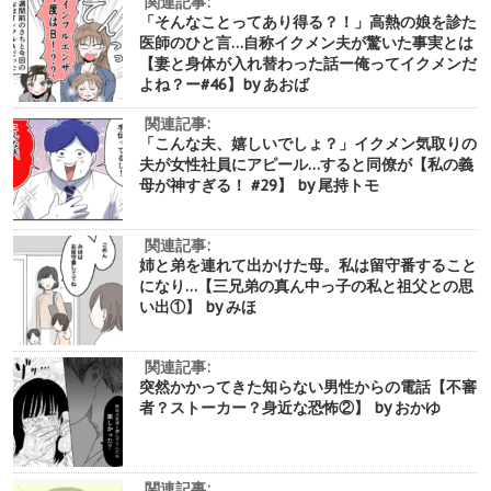
関連記事:
「そんなことってあり得る？！」高熱の娘を診た
医師のひと言…自称イクメン夫が驚いた事実とは
【妻と身体が入れ替わった話ー俺ってイクメンだ
よね？ー#46】by あおば
関連記事:
「こんな夫、嬉しいでしょ？」イクメン気取りの
夫が女性社員にアピール…すると同僚が【私の義
母が神すぎる！ #29】 by 尾持トモ
関連記事:
姉と弟を連れて出かけた母。私は留守番すること
になり…【三兄弟の真ん中っ子の私と祖父との思
い出①】 by みほ
関連記事:
突然かかってきた知らない男性からの電話【不審
者？ストーカー？身近な恐怖②】 by おかゆ
関連記事: