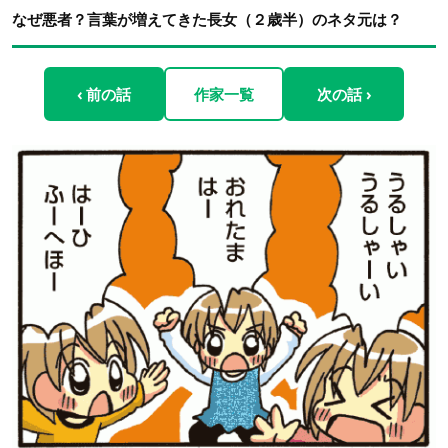
なぜ悪者？言葉が増えてきた長女（２歳半）のネタ元は？
‹ 前の話
作家一覧
次の話 ›