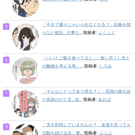
「今まで通りじゃいられなくなる？」妊娠を知
らない彼氏…大事な...
投稿者:
ふくふく
「パパとご飯を食べてると…」食い尽くし夫と
の離婚を考える母、...
投稿者:
しろみ
「そんなことってあり得る？！」高熱の娘を診
た医師のひと言…自...
投稿者:
あおば
「夫を利用していませんか？」友達を失っても
活動を続ける夫。妻...
投稿者:
ぷっぷ