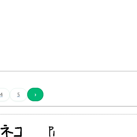
4
5
›