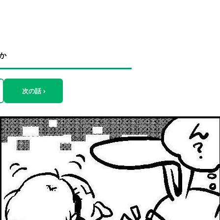
か
次の話 ›