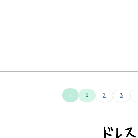
‹
1
2
3