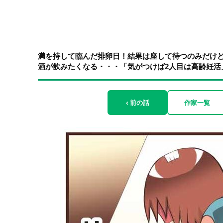
満を持して臨んだ排卵日！結果は座して待つのみだけ
酒が飲みたくなる・・・「気がつけば2人目は高齢妊活」1-
‹ 前の話
作家一覧