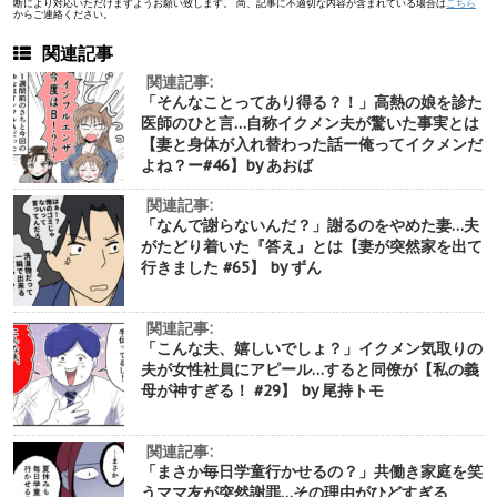
断により対応いただけますようお願い致します。 尚、記事に不適切な内容が含まれている場合は
こちら
からご連絡ください。
関連記事
関連記事:
「そんなことってあり得る？！」高熱の娘を診た
医師のひと言…自称イクメン夫が驚いた事実とは
【妻と身体が入れ替わった話ー俺ってイクメンだ
よね？ー#46】by あおば
関連記事:
「なんで謝らないんだ？」謝るのをやめた妻…夫
がたどり着いた『答え』とは【妻が突然家を出て
行きました #65】 by ずん
関連記事:
「こんな夫、嬉しいでしょ？」イクメン気取りの
夫が女性社員にアピール…すると同僚が【私の義
母が神すぎる！ #29】 by 尾持トモ
関連記事:
「まさか毎日学童行かせるの？」共働き家庭を笑
うママ友が突然謝罪…その理由がひどすぎる