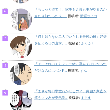
「ちょっと待て！」家事も介護も妻がやるのが
当たり前だった夫…...
投稿者:
新垣ライコ
「何も知らない二人でいられる最後の日」妊娠
を伝える日の直前、...
投稿者:
ふくふく
「で、それいくら？」一緒に喜んでほしかった
だけなのに…ハンド...
投稿者:
ずん
「まさか毎日学童行かせるの？」共働き家庭を
笑うママ友が突然謝...
投稿者:
すじえ