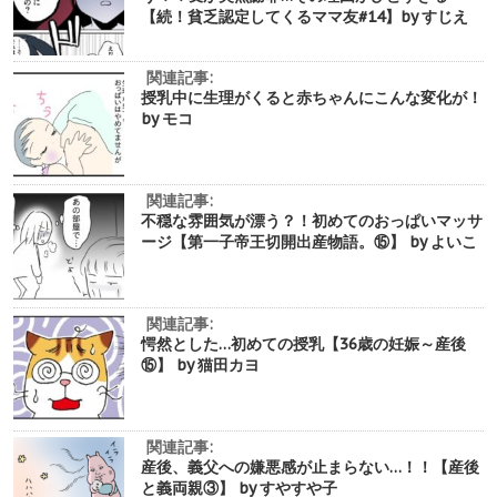
【続！貧乏認定してくるママ友#14】by すじえ
関連記事:
授乳中に生理がくると赤ちゃんにこんな変化が！
by モコ
関連記事:
不穏な雰囲気が漂う？！初めてのおっぱいマッサ
ージ【第一子帝王切開出産物語。⑮】 by よいこ
関連記事:
愕然とした…初めての授乳【36歳の妊娠～産後
⑮】 by 猫田カヨ
関連記事:
産後、義父への嫌悪感が止まらない…！！【産後
と義両親③】 by すやすや子