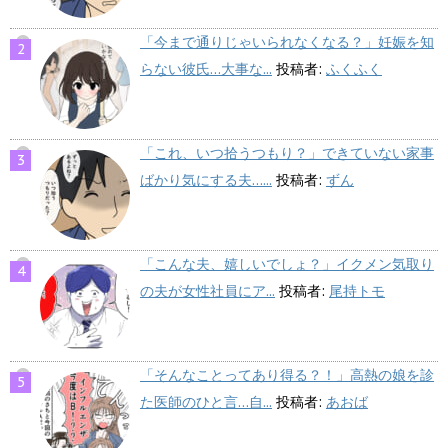
「今まで通りじゃいられなくなる？」妊娠を知
らない彼氏…大事な...
投稿者:
ふくふく
「これ、いつ拾うつもり？」できていない家事
ばかり気にする夫…...
投稿者:
ずん
「こんな夫、嬉しいでしょ？」イクメン気取り
の夫が女性社員にア...
投稿者:
尾持トモ
「そんなことってあり得る？！」高熱の娘を診
た医師のひと言…自...
投稿者:
あおば