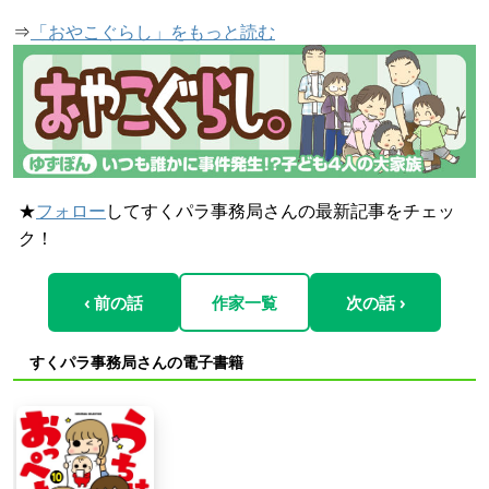
⇒
「おやこぐらし」をもっと読む
★
フォロー
してすくパラ事務局さんの最新記事をチェッ
ク！
‹ 前の話
作家一覧
次の話 ›
すくパラ事務局さんの電子書籍