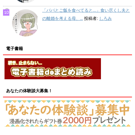
「パパとご飯を食べてると…」食い尽くし夫と
の離婚を考える母、...
投稿者:
しろみ
電子書籍
あなたの体験談大募集！