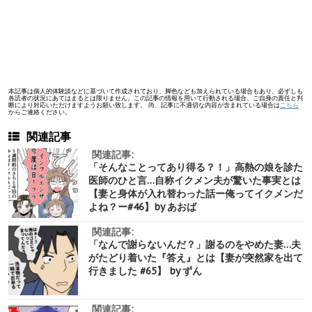
本記事は個人的体験談などに基づいて作成されており、脚色なども加えられている場合もあり、必ずしも
各読者の状況にあてはまるとは限りません。この記事の情報を用いて行動される場合、ご自身の責任と判
断により対応いただけますようお願い致します。 尚、記事に不適切な内容が含まれている場合は
こちら
からご連絡ください。
関連記事
関連記事:
「そんなことってあり得る？！」高熱の娘を診た
医師のひと言…自称イクメン夫が驚いた事実とは
【妻と身体が入れ替わった話ー俺ってイクメンだ
よね？ー#46】by あおば
関連記事:
「なんで謝らないんだ？」謝るのをやめた妻…夫
がたどり着いた『答え』とは【妻が突然家を出て
行きました #65】 by ずん
関連記事: