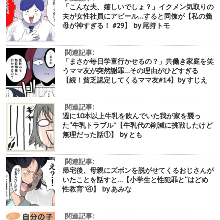
「こんな夫、嬉しいでしょ？」イクメン気取りの
夫が女性社員にアピール…すると同僚が【私の義
母が神すぎる！ #29】 by 尾持トモ
関連記事:
「まさか毎日学童行かせるの？」共働き家庭を笑
うママ友が突然謝罪…その理由がひどすぎる
【続！貧乏認定してくるママ友#14】by すじえ
関連記事:
週に10本以上牛乳を飲んでいた我が家を襲っ
た“牛乳トラブル”【牛乳代の削減に挑戦したけど
無理だった話①】 by とも
関連記事:
帰宅後、母親にズボンを脱がせてくるおじさんが
いたことを話すと…【小学生と性犯罪と“はどめ
性教育”④】 by あみな
関連記事: