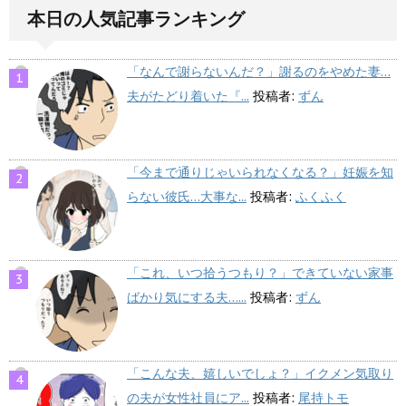
本日の人気記事ランキング
「なんで謝らないんだ？」謝るのをやめた妻…
夫がたどり着いた『...
投稿者:
ずん
「今まで通りじゃいられなくなる？」妊娠を知
らない彼氏…大事な...
投稿者:
ふくふく
「これ、いつ拾うつもり？」できていない家事
ばかり気にする夫…...
投稿者:
ずん
「こんな夫、嬉しいでしょ？」イクメン気取り
の夫が女性社員にア...
投稿者:
尾持トモ