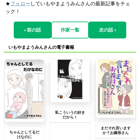
★
フォロー
していもやまようみんさんの最新記事をチェ
ック！
‹ 前の話
作家一覧
次の話 ›
いもやまようみんさんの電子書籍
私こういうの好き
だから！
まだそれ言います
ちゃんとしてるだ
か？お義母さん
けなのに