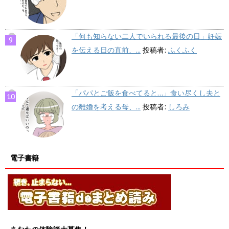
「何も知らない二人でいられる最後の日」妊娠
を伝える日の直前、...
投稿者:
ふくふく
「パパとご飯を食べてると…」食い尽くし夫と
の離婚を考える母、...
投稿者:
しろみ
電子書籍