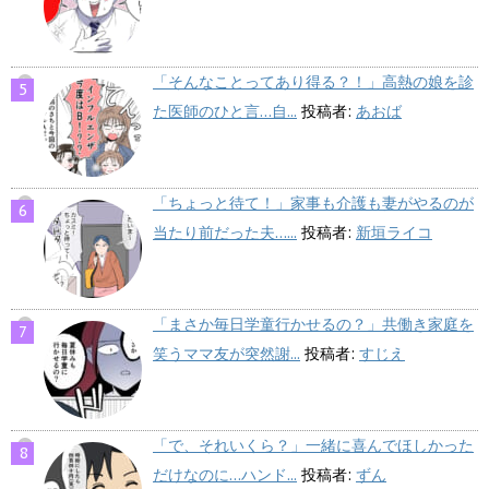
「そんなことってあり得る？！」高熱の娘を診
た医師のひと言…自...
投稿者:
あおば
「ちょっと待て！」家事も介護も妻がやるのが
当たり前だった夫…...
投稿者:
新垣ライコ
「まさか毎日学童行かせるの？」共働き家庭を
笑うママ友が突然謝...
投稿者:
すじえ
「で、それいくら？」一緒に喜んでほしかった
だけなのに…ハンド...
投稿者:
ずん