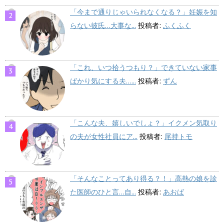
「今まで通りじゃいられなくなる？」妊娠を知
らない彼氏…大事な...
投稿者:
ふくふく
「これ、いつ拾うつもり？」できていない家事
ばかり気にする夫…...
投稿者:
ずん
「こんな夫、嬉しいでしょ？」イクメン気取り
の夫が女性社員にア...
投稿者:
尾持トモ
「そんなことってあり得る？！」高熱の娘を診
た医師のひと言…自...
投稿者:
あおば