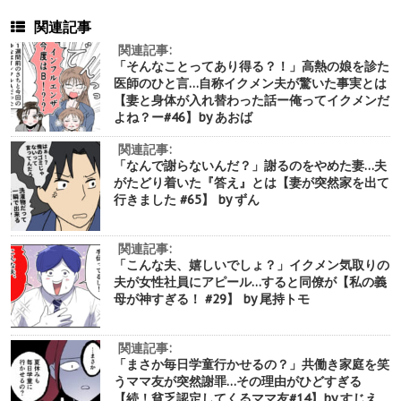
関連記事
関連記事:
「そんなことってあり得る？！」高熱の娘を診た
医師のひと言…自称イクメン夫が驚いた事実とは
【妻と身体が入れ替わった話ー俺ってイクメンだ
よね？ー#46】by あおば
関連記事:
「なんで謝らないんだ？」謝るのをやめた妻…夫
がたどり着いた『答え』とは【妻が突然家を出て
行きました #65】 by ずん
関連記事:
「こんな夫、嬉しいでしょ？」イクメン気取りの
夫が女性社員にアピール…すると同僚が【私の義
母が神すぎる！ #29】 by 尾持トモ
関連記事:
「まさか毎日学童行かせるの？」共働き家庭を笑
うママ友が突然謝罪…その理由がひどすぎる
【続！貧乏認定してくるママ友#14】by すじえ