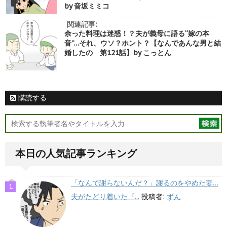
by 音坂ミミコ
関連記事:
余った料理は迷惑！？夫が義母に語る“嫁の本
音”…それ、ウソ？ホント？【なんであんな男と結
婚したの 第121話】by こっとん
購読する
本日の人気記事ランキング
「なんで謝らないんだ？」謝るのをやめた妻…
夫がたどり着いた『...
投稿者:
ずん