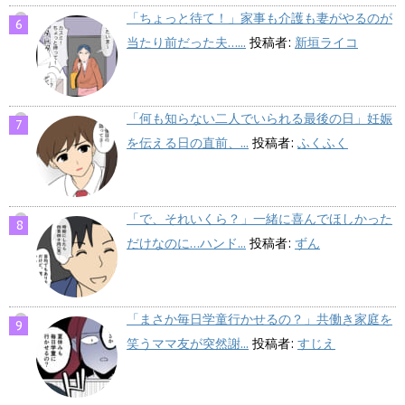
「ちょっと待て！」家事も介護も妻がやるのが
当たり前だった夫…...
投稿者:
新垣ライコ
「何も知らない二人でいられる最後の日」妊娠
を伝える日の直前、...
投稿者:
ふくふく
「で、それいくら？」一緒に喜んでほしかった
だけなのに…ハンド...
投稿者:
ずん
「まさか毎日学童行かせるの？」共働き家庭を
笑うママ友が突然謝...
投稿者:
すじえ