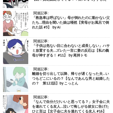
関連記事:
「救急車は呼ばない」母が倒れたのに動かない父
たち…理由を聞いた娘は唖然【実母がお風呂で倒
れた話 #3】 by Ai
関連記事:
「子供は危ない目に合わないと成長しない」ハサ
ミ放置する夫…ズレた一言に妻の反応は【私の義
母が神すぎる！ #11】 by 尾持トモ
関連記事:
離婚を切り出して以降、帰りが遅くなった夫…い
つもどこにいるの？【なんであんな男と結婚した
の？ 第122話】by こっとん
関連記事:
「なんで自分だけいいと思ってる？」女子会に夫
を連れてくる友人…泣いて悔しがる彼女に告げた
ひと言は【女子会に夫を連れてくる友人 #16】