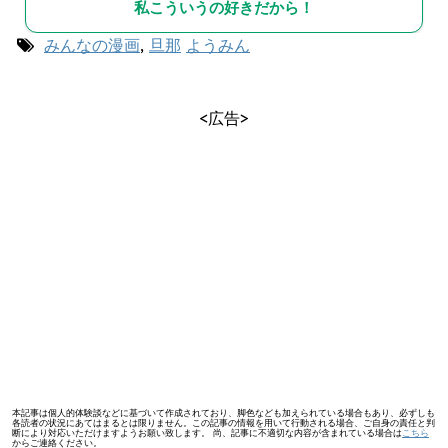
私こういうの好きだから！
みんなの漫画
,
旦那
ようみん
<広告>
本記事は個人的体験談などに基づいて作成されており、脚色なども加えられている場合もあり、必ずしも
各読者の状況にあてはまるとは限りません。この記事の情報を用いて行動される場合、ご自身の責任と判
断により対応いただけますようお願い致します。 尚、記事に不適切な内容が含まれている場合は
こちら
からご連絡ください。