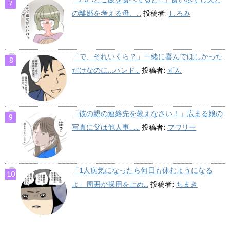
の離婚を考える母、...
投稿者:
しろみ
「で、それいくら？」一緒に喜んでほしかった
だけなのに…ハンド...
投稿者:
ずん
「彼の親の連絡先を教えなさい！」広まる娘の
写真に父は他人事…...
投稿者:
フワリー
「1人病気になったら何日も休むようになる
よ」周囲が採用を止め...
投稿者:
ちまき