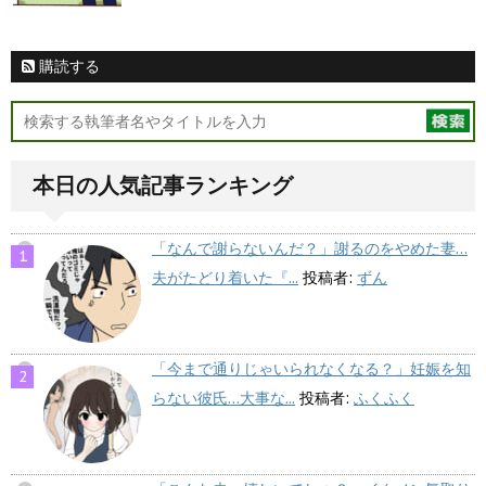
購読する
本日の人気記事ランキング
「なんで謝らないんだ？」謝るのをやめた妻…
夫がたどり着いた『...
投稿者:
ずん
「今まで通りじゃいられなくなる？」妊娠を知
らない彼氏…大事な...
投稿者:
ふくふく