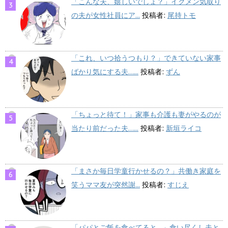
「こんな夫、嬉しいでしょ？」イクメン気取り
の夫が女性社員にア...
投稿者:
尾持トモ
「これ、いつ拾うつもり？」できていない家事
ばかり気にする夫…...
投稿者:
ずん
「ちょっと待て！」家事も介護も妻がやるのが
当たり前だった夫…...
投稿者:
新垣ライコ
「まさか毎日学童行かせるの？」共働き家庭を
笑うママ友が突然謝...
投稿者:
すじえ
「パパとご飯を食べてると…」食い尽くし夫と