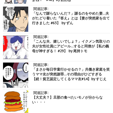
関連記事:
「なんで謝らないんだ？」謝るのをやめた妻…夫
がたどり着いた『答え』とは【妻が突然家を出て
行きました #65】 by ずん
関連記事:
「こんな夫、嬉しいでしょ？」イクメン気取りの
夫が女性社員にアピール…すると同僚が【私の義
母が神すぎる！ #29】 by 尾持トモ
関連記事:
「まさか毎日学童行かせるの？」共働き家庭を笑
うママ友が突然謝罪…その理由がひどすぎる
【続！貧乏認定してくるママ友#14】by すじえ
関連記事:
【大丈夫？】旦那の食べたいモノが分からな
い・・・