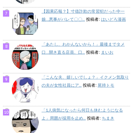
【因果応報？】寸借詐欺の常習犯だった中一
娘…悪事がバレて〇〇...
投稿者:
はいどろ漫画
「あたし、わかんないから！」最後までタメ
口…開き直る店員。口...
投稿者:
まいお
「こんな夫、嬉しいでしょ？」イクメン気取り
の夫が女性社員にア...
投稿者:
尾持トモ
「1人病気になったら何日も休むようになる
よ」周囲が採用を止め...
投稿者:
ちまき