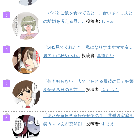
「パパとご飯を食べてると…」食い尽くし夫と
の離婚を考える母、...
投稿者:
しろみ
「SNS見てくれた？」私になりすますママ友…
裏アカに秘められ...
投稿者:
真篠むい
「何も知らない二人でいられる最後の日」妊娠
を伝える日の直前、...
投稿者:
ふくふく
「まさか毎日学童行かせるの？」共働き家庭を
笑うママ友が突然謝...
投稿者:
すじえ