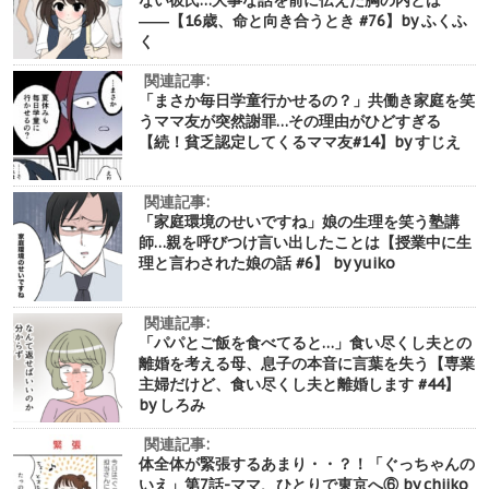
――【16歳、命と向き合うとき #76】by ふくふ
く
関連記事:
「まさか毎日学童行かせるの？」共働き家庭を笑
うママ友が突然謝罪…その理由がひどすぎる
【続！貧乏認定してくるママ友#14】by すじえ
関連記事:
「家庭環境のせいですね」娘の生理を笑う塾講
師…親を呼びつけ言い出したことは【授業中に生
理と言わされた娘の話 #6】 by yuiko
関連記事:
「パパとご飯を食べてると…」食い尽くし夫との
離婚を考える母、息子の本音に言葉を失う【専業
主婦だけど、食い尽くし夫と離婚します #44】
by しろみ
関連記事:
体全体が緊張するあまり・・？！「ぐっちゃんの
いえ」第7話-ママ、ひとりで東京へ⑥ by chiiko