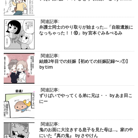
関連記事:
弁護士同士のやり取りが始まった…「自殺遺族に
なっちゃった！！⑩」by 宮本ぐみ&ぺるみ
関連記事:
結婚2年目での妊娠【初めての妊娠記録〜♪①】
by tim
関連記事:
ずりばいでやってくる弟に兄は・・ by あま田こ
にー
関連記事:
鬼のお面に大泣きする息子を見た母は…。家の中
にいた『真の鬼』 by さやけん