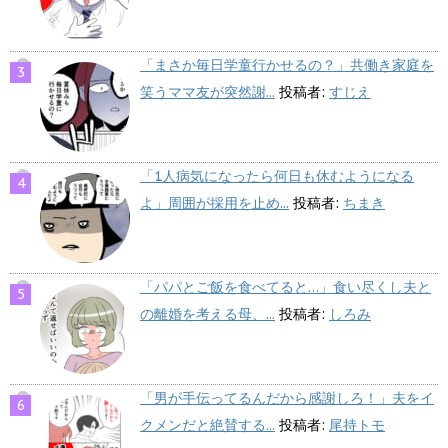
「まさか毎日学童行かせるの？」共働き家庭を
笑うママ友が突然謝...
投稿者:
すじえ
「1人病気になったら何日も休むようになる
よ」周囲が採用を止め...
投稿者:
ちまき
「パパとご飯を食べてると…」食い尽くし夫と
の離婚を考える母、...
投稿者:
しろみ
「男が手伝ってるんだから感謝しろ！」夫をイ
クメンだと絶賛する...
投稿者:
尾持トモ