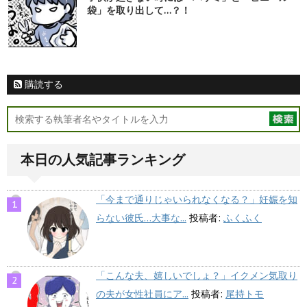
袋」を取り出して…？！
購読する
本日の人気記事ランキング
「今まで通りじゃいられなくなる？」妊娠を知
らない彼氏…大事な...
投稿者:
ふくふく
「こんな夫、嬉しいでしょ？」イクメン気取り
の夫が女性社員にア...
投稿者:
尾持トモ