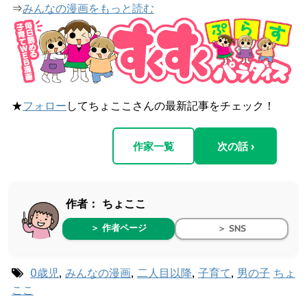
⇒
みんなの漫画をもっと読む
★
フォロー
してちょここさんの最新記事をチェック！
作家一覧
次の話 ›
作者：
ちょここ
＞ 作者ページ
＞ SNS
0歳児
,
みんなの漫画
,
二人目以降
,
子育て
,
男の子
ちょ
ここ