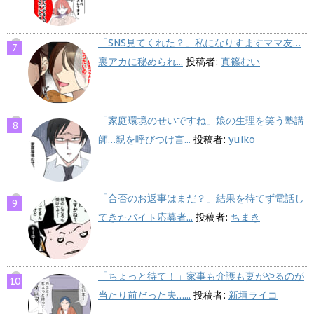
「SNS見てくれた？」私になりすますママ友…
裏アカに秘められ...
投稿者:
真篠むい
「家庭環境のせいですね」娘の生理を笑う塾講
師…親を呼びつけ言...
投稿者:
yuiko
「合否のお返事はまだ？」結果を待てず電話し
てきたバイト応募者...
投稿者:
ちまき
「ちょっと待て！」家事も介護も妻がやるのが
当たり前だった夫…...
投稿者:
新垣ライコ