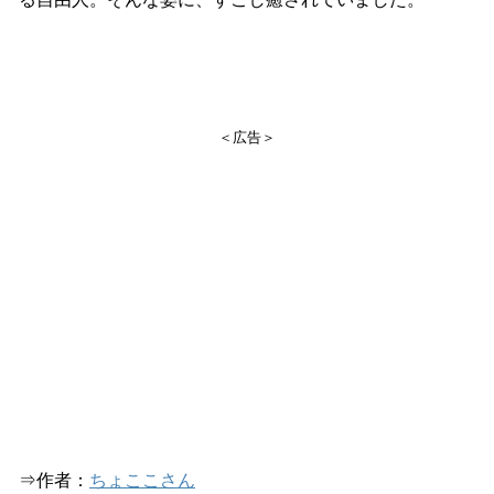
＜広告＞
⇒作者：
ちょここさん