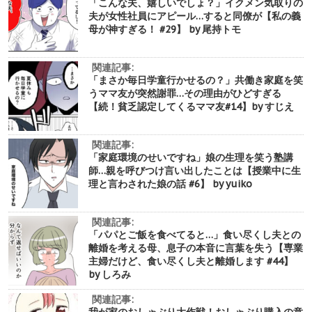
「こんな夫、嬉しいでしょ？」イクメン気取りの
夫が女性社員にアピール…すると同僚が【私の義
母が神すぎる！ #29】 by 尾持トモ
関連記事:
「まさか毎日学童行かせるの？」共働き家庭を笑
うママ友が突然謝罪…その理由がひどすぎる
【続！貧乏認定してくるママ友#14】by すじえ
関連記事:
「家庭環境のせいですね」娘の生理を笑う塾講
師…親を呼びつけ言い出したことは【授業中に生
理と言わされた娘の話 #6】 by yuiko
関連記事:
「パパとご飯を食べてると…」食い尽くし夫との
離婚を考える母、息子の本音に言葉を失う【専業
主婦だけど、食い尽くし夫と離婚します #44】
by しろみ
関連記事:
我が家のおしゃぶり大作戦！おしゃぶり購入の意