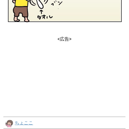
<広告>
ちょここ