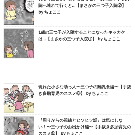
院へ連れて行くと…【まさかの三つ子入院②】
by ちょここ
1歳の三つ子が入院することになったキッカケ
は…【まさかの三つ子入院①】 by ちょここ
現れた小さな助っ人〜三つ子の離乳食編〜【手抜
き多胎育児のススメ⑥】 by ちょここ
『周りからの視線とヒソヒソ話』は気にしな
い！〜三つ子のお出かけ編〜【手抜き多胎育児の
ススメ⑤】 by ちょここ