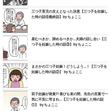
三つ子育児の支えとなった決意【三つ子を妊娠し
た時の話④最終話】by ちょここ
産むべきか、諦めるべきか…夫婦の話し合い【三
つ子を妊娠した時の話③】by ちょここ
まさかの三つ子妊娠！どうしよう…！【三つ子を
妊娠した時の話②】 by ちょここ
双子妊娠が発覚?! 喜びも束の間、先生の言葉で一
気に不安に苛まれ…【三つ子を妊娠した時の話
①】 by ちょここ