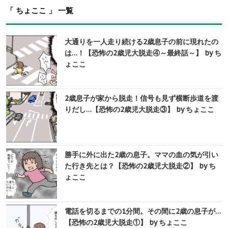
「 ちょここ 」 一覧
大通りを一人走り続ける2歳息子の前に現れたの
は…！【恐怖の2歳児大脱走④～最終話～】 by ち
ょここ
2歳息子が家から脱走！信号も見ず横断歩道を渡
りだし…【恐怖の2歳児大脱走③】 by ちょここ
勝手に外に出た2歳の息子。ママの血の気が引い
た行き先とは？【恐怖の2歳児大脱走②】 by ち
ょここ
電話を切るまでの1分間。その間に2歳の息子が…
【恐怖の2歳児大脱走①】 by ちょここ