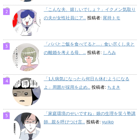
「こんな夫、嬉しいでしょ？」イクメン気取り
の夫が女性社員にア...
投稿者:
尾持トモ
「パパとご飯を食べてると…」食い尽くし夫と
の離婚を考える母、...
投稿者:
しろみ
「1人病気になったら何日も休むようになる
よ」周囲が採用を止め...
投稿者:
ちまき
「家庭環境のせいですね」娘の生理を笑う塾講
師…親を呼びつけ言...
投稿者:
yuiko