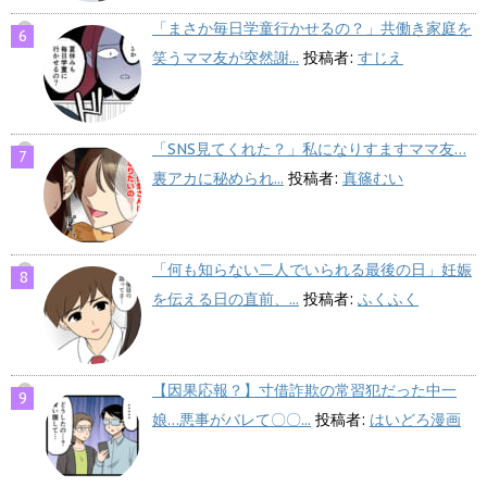
「まさか毎日学童行かせるの？」共働き家庭を
笑うママ友が突然謝...
投稿者:
すじえ
「SNS見てくれた？」私になりすますママ友…
裏アカに秘められ...
投稿者:
真篠むい
「何も知らない二人でいられる最後の日」妊娠
を伝える日の直前、...
投稿者:
ふくふく
【因果応報？】寸借詐欺の常習犯だった中一
娘…悪事がバレて〇〇...
投稿者:
はいどろ漫画