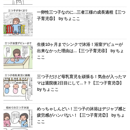
一卵性三つ子なのに…三者三様の成長過程【三つ
子育児⑤】 by ちょここ
生後10ヶ月までシンクで沐浴！浴室デビューが
出来なかった理由は…【三つ子育児④】 by ちょ
ここ
三つ子だけど母乳育児を頑張る！気合が入ったマ
マは退院後2日目にして…？？【三つ子育児③】
by ちょここ
めっちゃしんどい！三つ子の沐浴はデジャブ感と
疲労感がハンパない！【三つ子育児②】 by ちょ
ここ