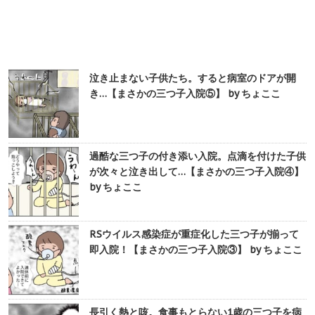
泣き止まない子供たち。すると病室のドアが開
き…【まさかの三つ子入院⑤】 by ちょここ
過酷な三つ子の付き添い入院。点滴を付けた子供
が次々と泣き出して…【まさかの三つ子入院④】
by ちょここ
RSウイルス感染症が重症化した三つ子が揃って
即入院！【まさかの三つ子入院③】 by ちょここ
長引く熱と咳。食事もとらない1歳の三つ子を病