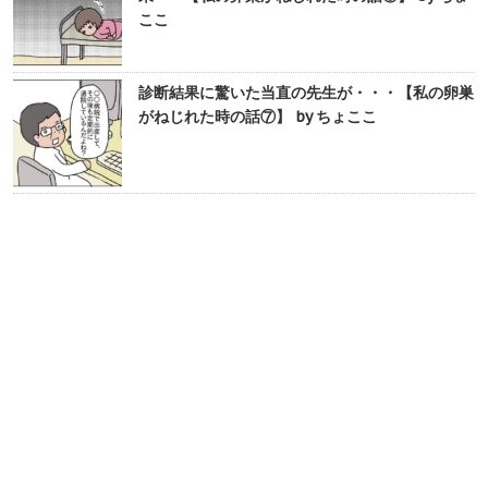
ここ
診断結果に驚いた当直の先生が・・・【私の卵巣
がねじれた時の話⑦】 by ちょここ