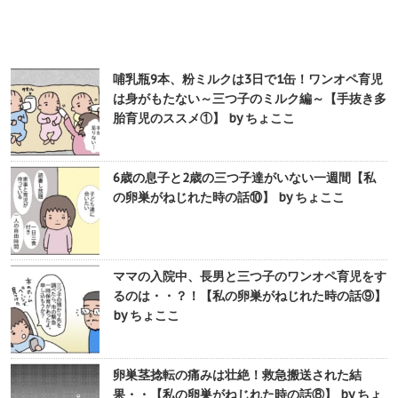
哺乳瓶9本、粉ミルクは3日で1缶！ワンオペ育児
は身がもたない～三つ子のミルク編～【手抜き多
胎育児のススメ①】 by ちょここ
6歳の息子と2歳の三つ子達がいない一週間【私
の卵巣がねじれた時の話⑩】 by ちょここ
ママの入院中、長男と三つ子のワンオペ育児をす
るのは・・？！【私の卵巣がねじれた時の話⑨】
by ちょここ
卵巣茎捻転の痛みは壮絶！救急搬送された結
果・・【私の卵巣がねじれた時の話⑧】 by ちょ