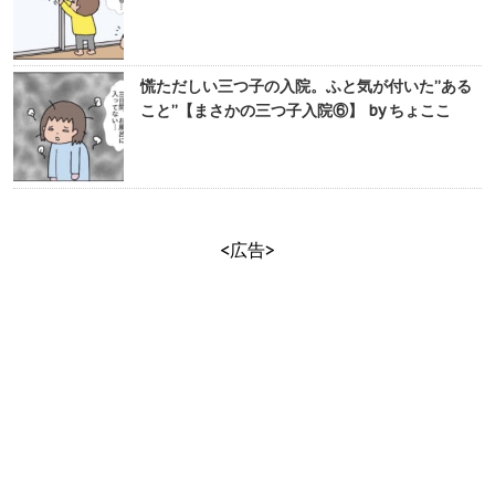
慌ただしい三つ子の入院。ふと気が付いた”ある
こと”【まさかの三つ子入院⑥】 by ちょここ
<広告>