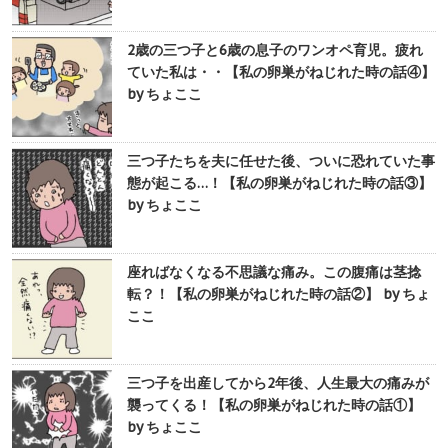
2歳の三つ子と6歳の息子のワンオペ育児。疲れ
ていた私は・・【私の卵巣がねじれた時の話④】
by ちょここ
三つ子たちを夫に任せた後、ついに恐れていた事
態が起こる…！【私の卵巣がねじれた時の話③】
by ちょここ
座ればなくなる不思議な痛み。この腹痛は茎捻
転？！【私の卵巣がねじれた時の話②】 by ちょ
ここ
三つ子を出産してから2年後、人生最大の痛みが
襲ってくる！【私の卵巣がねじれた時の話①】
by ちょここ