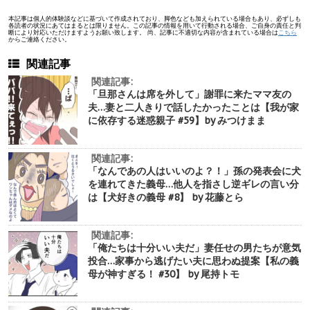
本記事は個人的体験談などに基づいて作成されており、脚色なども加えられている場合もあり、必ずしも
各読者の状況にあてはまるとは限りません。この記事の情報を用いて行動される場合、ご自身の責任と判
断により対応いただけますようお願い致します。 尚、記事に不適切な内容が含まれている場合は
こちら
からご連絡ください。
関連記事
関連記事:
「旦那さんは席を外して」謝罪に来たママ友の
夫…妻と二人きりで話したかったことは【我が家
に依存する迷惑親子 #59】by みつけまま
関連記事:
「なんであの人はいいのよ？！」孫の発表会に犬
を連れてきた義母…他人を指さし逆ギレの言い分
は【犬好きの義母 #8】 by 花藤とら
関連記事:
「俺たちは十分いい夫だ」妻任せの男たちが意気
投合…家事から逃げたい夫に思わぬ提案【私の義
母が神すぎる！ #30】 by 尾持トモ