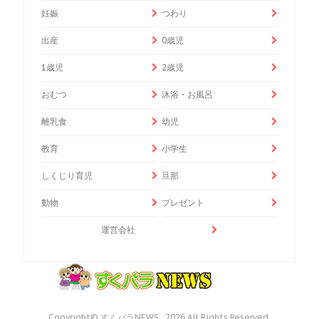
妊娠
つわり
出産
0歳児
1歳児
2歳児
おむつ
沐浴・お風呂
離乳食
幼児
教育
小学生
しくじり育児
旦那
動物
プレゼント
運営会社
Copyright© すくパラNEWS , 2026 All Rights Reserved.