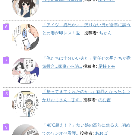
「アイツ、必死かよ」懲りない男が食事に誘う
と元妻が即レス！返...
投稿者:
ちゅん
「俺たちは十分いい夫だ」妻任せの男たちが意
気投合…家事から逃...
投稿者:
尾持トモ
「帰ってきてくれたのか…」有罪となったぶつ
かりおじさん…甘す...
投稿者:
のむ吉
「40℃超え！？」幼い娘の高熱に焦る夫…初め
てのワンオペ看護...
投稿者:
あおば