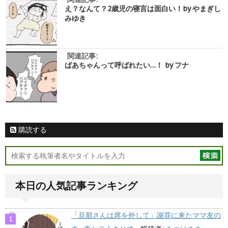
え？なんて？2歳児の寝言は面白い！by やまぎし
みゆき
関連記事:
ばあちゃんって呼ばれたい…！ by フナ
購読する
本日の人気記事ランキング
「旦那さんは席を外して」謝罪に来たママ友の