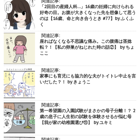
関連記事:
「2回目の産婦人科…」16歳の妊婦に向けられる
好奇の目。お腹が大きくなった先を想像して思う
のは【16歳、命と向き合うとき #77】by ふくふ
く
関連記事:
座ればなくなる不思議な痛み。この腹痛は茎捻
転？！【私の卵巣がねじれた時の話②】 by ちょ
ここ
関連記事:
家事にも育児にも協力的な夫がトイトレ中止を言
いだした？！ by きょうこ
関連記事:
第一希望園の入園試験がまさかの母子分離！？ 2
歳の息子に人生初の試験を体験させるか悩む母
【我が家の幼稚園選び⑪】 by ユキミ
関連記事: