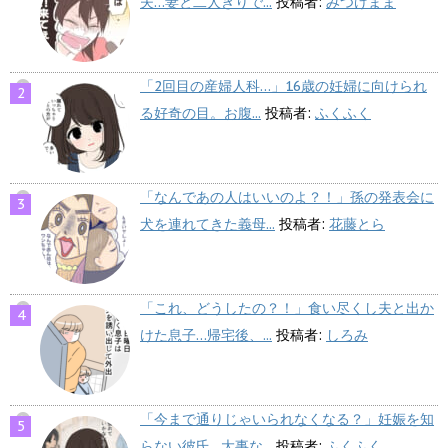
夫…妻と二人きりで...
投稿者:
みつけまま
「2回目の産婦人科…」16歳の妊婦に向けられ
る好奇の目。お腹...
投稿者:
ふくふく
「なんであの人はいいのよ？！」孫の発表会に
犬を連れてきた義母...
投稿者:
花藤とら
「これ、どうしたの？！」食い尽くし夫と出か
けた息子…帰宅後、...
投稿者:
しろみ
「今まで通りじゃいられなくなる？」妊娠を知
らない彼氏…大事な...
投稿者:
ふくふく