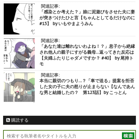
関連記事:
「感染とか考えた？」娘に泥遊びをさせた夫に妻
が突きつけたひと言【ちゃんとしてるだけなのに
#15】 by いもやまようみん
関連記事:
「あなた達は離れないわよね！？」息子から絶縁
され他人の親子にすがる義母…返ってきた反応は
【夫婦ふたりじゃダメですか？ #40】 by 尾持ト
モ
関連記事:
本当に親切のつもり…？「車で送る」提案を拒否
した女の子に夫の怒りが止まらない【なんであん
な男と結婚したの？ 第123話】by こっとん
購読する