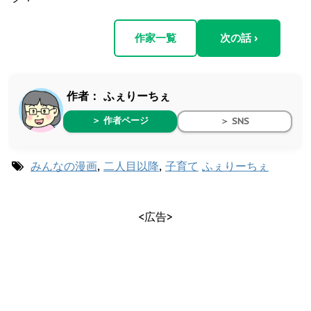
作家一覧
次の話 ›
作者：
ふぇりーちぇ
＞ 作者ページ
＞ SNS
みんなの漫画
,
二人目以降
,
子育て
ふぇりーちぇ
<広告>