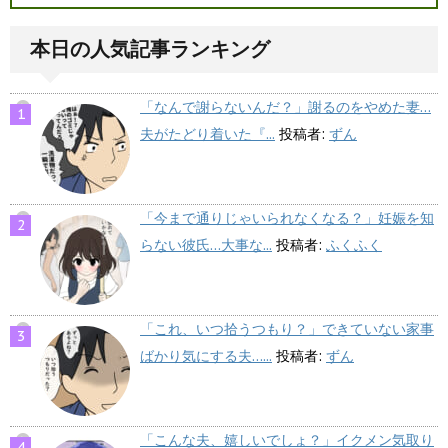
本日の人気記事ランキング
「なんで謝らないんだ？」謝るのをやめた妻…
夫がたどり着いた『...
投稿者:
ずん
「今まで通りじゃいられなくなる？」妊娠を知
らない彼氏…大事な...
投稿者:
ふくふく
「これ、いつ拾うつもり？」できていない家事
ばかり気にする夫…...
投稿者:
ずん
「こんな夫、嬉しいでしょ？」イクメン気取り