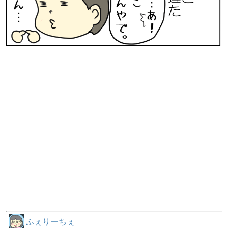
ふぇりーちぇ