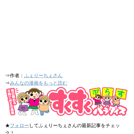
⇒作者：
ふぇりーちぇさん
⇒
みんなの漫画をもっと読む
★
フォロー
してふぇりーちぇさんの最新記事をチェッ
ク！