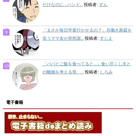
だけなのに…ハンド...
投稿者:
ずん
「まさか毎日学童行かせるの？」共働き家庭を
笑うママ友が突然謝...
投稿者:
すじえ
「パパとご飯を食べてると…」食い尽くし夫と
の離婚を考える母、...
投稿者:
しろみ
電子書籍