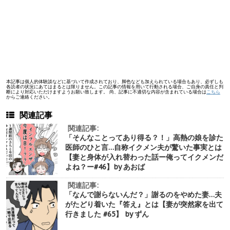
本記事は個人的体験談などに基づいて作成されており、脚色なども加えられている場合もあり、必ずしも
各読者の状況にあてはまるとは限りません。この記事の情報を用いて行動される場合、ご自身の責任と判
断により対応いただけますようお願い致します。 尚、記事に不適切な内容が含まれている場合は
こちら
からご連絡ください。
関連記事
関連記事:
「そんなことってあり得る？！」高熱の娘を診た
医師のひと言…自称イクメン夫が驚いた事実とは
【妻と身体が入れ替わった話ー俺ってイクメンだ
よね？ー#46】by あおば
関連記事:
「なんで謝らないんだ？」謝るのをやめた妻…夫
がたどり着いた『答え』とは【妻が突然家を出て
行きました #65】 by ずん