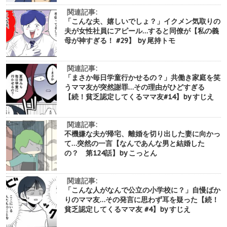
関連記事:
「こんな夫、嬉しいでしょ？」イクメン気取りの
夫が女性社員にアピール…すると同僚が【私の義
母が神すぎる！ #29】 by 尾持トモ
関連記事:
「まさか毎日学童行かせるの？」共働き家庭を笑
うママ友が突然謝罪…その理由がひどすぎる
【続！貧乏認定してくるママ友#14】by すじえ
関連記事:
不機嫌な夫が帰宅、離婚を切り出した妻に向かっ
て…突然の一言【なんであんな男と結婚した
の？ 第124話】by こっとん
関連記事:
「こんな人がなんで公立の小学校に？」自慢ばか
りのママ友…その発言に思わず耳を疑った【続！
貧乏認定してくるママ友 #4】by すじえ