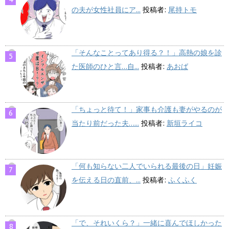
の夫が女性社員にア...
投稿者:
尾持トモ
「そんなことってあり得る？！」高熱の娘を診
た医師のひと言…自...
投稿者:
あおば
「ちょっと待て！」家事も介護も妻がやるのが
当たり前だった夫…...
投稿者:
新垣ライコ
「何も知らない二人でいられる最後の日」妊娠
を伝える日の直前、...
投稿者:
ふくふく
「で、それいくら？」一緒に喜んでほしかった