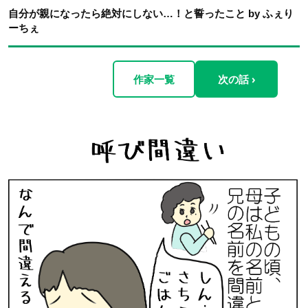
自分が親になったら絶対にしない…！と誓ったこと by ふぇり
ーちぇ
作家一覧
次の話 ›