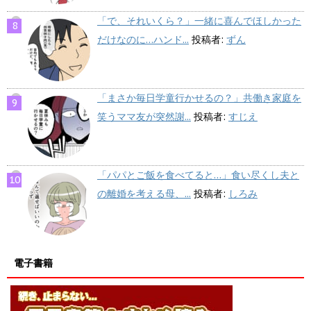
「で、それいくら？」一緒に喜んでほしかった
だけなのに…ハンド...
投稿者:
ずん
「まさか毎日学童行かせるの？」共働き家庭を
笑うママ友が突然謝...
投稿者:
すじえ
「パパとご飯を食べてると…」食い尽くし夫と
の離婚を考える母、...
投稿者:
しろみ
電子書籍