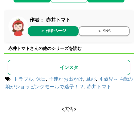
作者：
赤井トマト
＞ 作者ページ
＞ SNS
赤井トマトさんの他のシリーズを読む
インスタ
トラブル
,
休日
,
子連れお出かけ
,
旦那
,
４歳児～
4歳の
娘がショッピングモールで迷子！？
,
赤井トマト
<広告>