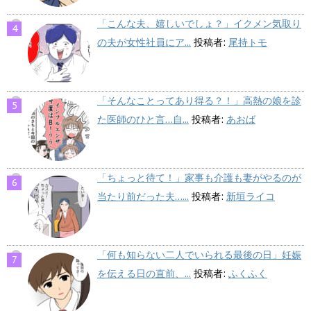
「こんな夫、嬉しいでしょ？」イクメン気取り
の夫が女性社員にア...
投稿者:
尾持トモ
「そんなことってあり得る？！」高熱の娘を診
た医師のひと言…自...
投稿者:
あおば
「ちょっと待て！」家事も介護も妻がやるのが
当たり前だった夫…...
投稿者:
新垣ライコ
「何も知らない二人でいられる最後の日」妊娠
を伝える日の直前、...
投稿者:
ふくふく