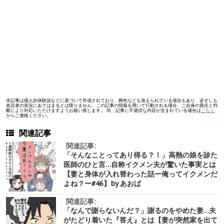
本記事は個人的体験談などに基づいて作成されており、脚色なども加えられている場合もあり、必ずしも
各読者の状況にあてはまるとは限りません。この記事の情報を用いて行動される場合、ご自身の責任と判
断により対応いただけますようお願い致します。 尚、記事に不適切な内容が含まれている場合は
こちら
からご連絡ください。
関連記事
関連記事:
「そんなことってあり得る？！」高熱の娘を診た
医師のひと言…自称イクメン夫が驚いた事実とは
【妻と身体が入れ替わった話ー俺ってイクメンだ
よね？ー#46】by あおば
関連記事:
「なんで謝らないんだ？」謝るのをやめた妻…夫
がたどり着いた『答え』とは【妻が突然家を出て