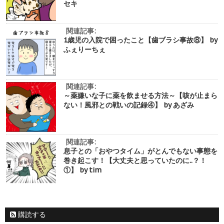
セキ
関連記事:
1歳児の入院で困ったこと【歯ブラシ事故⑧】 by
ふぇりーちぇ
関連記事:
～薬嫌いな子に薬を飲ませる方法～【咳が止まら
ない！風邪との戦いの記録④】 by あざみ
関連記事:
息子との「おやつタイム」がとんでもない事態を
巻き起こす！【大丈夫と思っていたのに..？！
①】 by tim
購読する