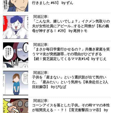
行きました #65】 by ずん
関連記事:
「こんな夫、嬉しいでしょ？」イクメン気取りの
夫が女性社員にアピール…すると同僚が【私の義
母が神すぎる！ #29】 by 尾持トモ
関連記事:
「まさか毎日学童行かせるの？」共働き家庭を笑
うママ友が突然謝罪…その理由がひどすぎる
【続！貧乏認定してくるママ友#14】by すじえ
関連記事:
子供を「産まない」という選択肢が出て気付い
た、「産みたい」という気持ち【単身赴任と2人
目妊娠③】 by ぴなぱ
関連記事:
コーンアイスを落とした子供。その時ママの本性
が垣間見える・・？！【育児衝撃四コマ④】 by