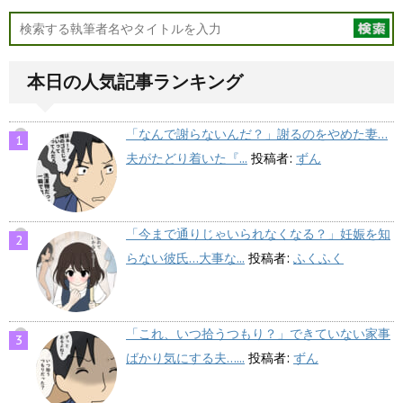
本日の人気記事ランキング
「なんで謝らないんだ？」謝るのをやめた妻…
夫がたどり着いた『...
投稿者:
ずん
「今まで通りじゃいられなくなる？」妊娠を知
らない彼氏…大事な...
投稿者:
ふくふく
「これ、いつ拾うつもり？」できていない家事
ばかり気にする夫…...
投稿者:
ずん