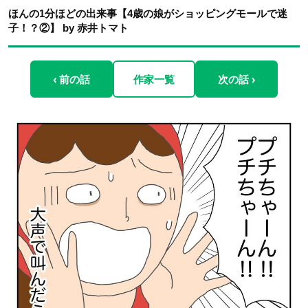
ほんの1分ほどの出来事【4歳の娘がショッピングモールで迷
子！？②】 by 赤井トマト
‹ 前の話
作家一覧
次の話 ›