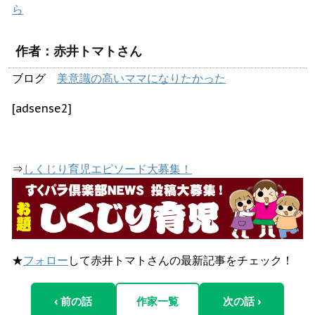
ら
作者：赤井トマトさん
ブログ
美意識の高いママになりたかった
[adsense2]
⇒
しくじり育児エピソード大募集！
★
フォロー
して赤井トマトさんの最新記事をチェック！
‹ 前の話
作家一覧
次の話 ›