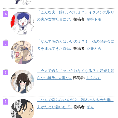
「こんな夫、嬉しいでしょ？」イクメン気取り
の夫が女性社員にア...
投稿者:
尾持トモ
「なんであの人はいいのよ？！」孫の発表会に
犬を連れてきた義母...
投稿者:
花藤とら
「今まで通りじゃいられなくなる？」妊娠を知
らない彼氏…大事な...
投稿者:
ふくふく
「なんで謝らないんだ？」謝るのをやめた妻…
夫がたどり着いた『...
投稿者:
ずん