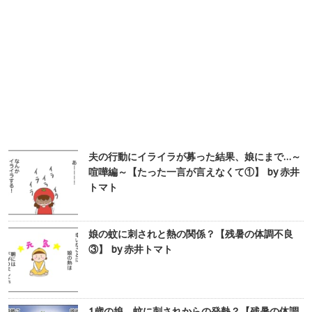
夫の行動にイライラが募った結果、娘にまで…～
喧嘩編～【たった一言が言えなくて①】 by 赤井
トマト
娘の蚊に刺されと熱の関係？【残暑の体調不良
③】 by 赤井トマト
1歳の娘、蚊に刺されからの発熱？【残暑の体調