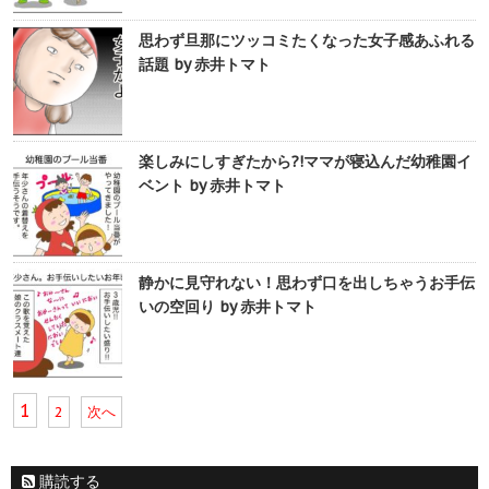
思わず旦那にツッコミたくなった女子感あふれる
話題 by 赤井トマト
楽しみにしすぎたから?!ママが寝込んだ幼稚園イ
ベント by 赤井トマト
静かに見守れない！思わず口を出しちゃうお手伝
いの空回り by 赤井トマト
1
2
次へ
購読する