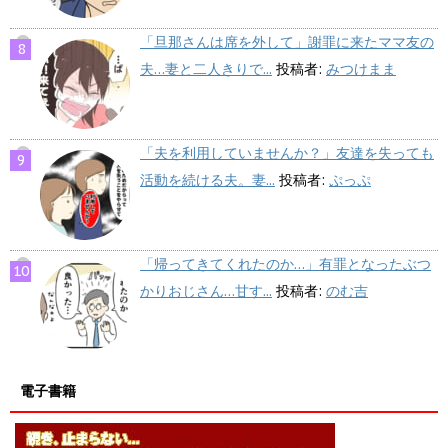
「旦那さんは席を外して」謝罪に来たママ友の
夫…妻と二人きりで...
投稿者:
みつけまま
「夫を利用していませんか？」友達を失っても
活動を続ける夫。妻...
投稿者:
ぷっぷ
「帰ってきてくれたのか…」有罪となったぶつ
かりおじさん…甘す...
投稿者:
のむ吉
電子書籍