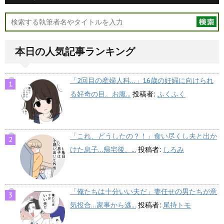
本日の人気記事ランキング
「2回目の産婦人科…」16歳の妊婦に向けられ
る好奇の目。お腹...
投稿者:
ふくふく
「これ、どうしたの？！」食い尽くし夫と出か
けた息子…帰宅後、...
投稿者:
しろみ
「俺たちは十分いい夫だ」妻任せの男たちが意
気投合…家事から逃...
投稿者:
尾持トモ