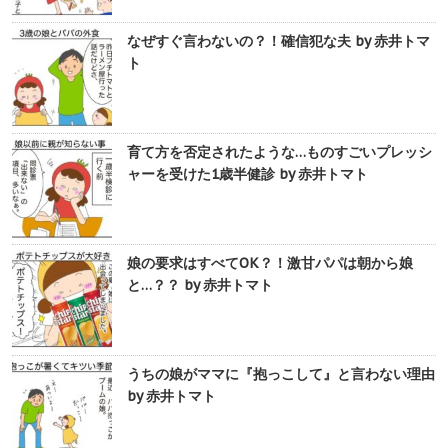
なぜすぐ言わないの？！確信犯な夫 by 赤井トマ
ト
育て方を否定されたような…ものすごいプレッシ
ャーを受けた1歳半健診 by 赤井トマト
娘の要求はすべてOK？！激甘パパは朝から娘
と…？？ by 赤井トマト
うちの娘がママに『抱っこして』と言わない理由
by 赤井トマト