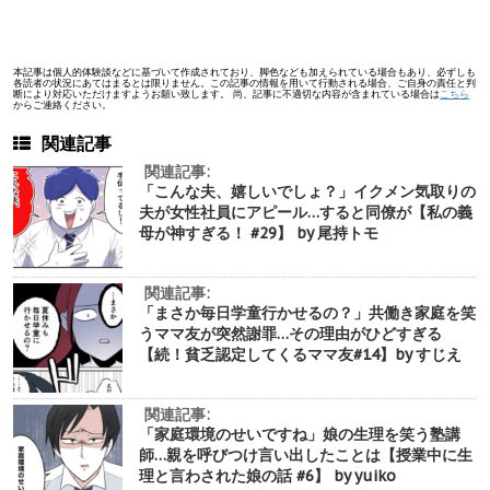
本記事は個人的体験談などに基づいて作成されており、脚色なども加えられている場合もあり、必ずしも
各読者の状況にあてはまるとは限りません。この記事の情報を用いて行動される場合、ご自身の責任と判
断により対応いただけますようお願い致します。 尚、記事に不適切な内容が含まれている場合は
こちら
からご連絡ください。
関連記事
関連記事:
「こんな夫、嬉しいでしょ？」イクメン気取りの
夫が女性社員にアピール…すると同僚が【私の義
母が神すぎる！ #29】 by 尾持トモ
関連記事:
「まさか毎日学童行かせるの？」共働き家庭を笑
うママ友が突然謝罪…その理由がひどすぎる
【続！貧乏認定してくるママ友#14】by すじえ
関連記事:
「家庭環境のせいですね」娘の生理を笑う塾講
師…親を呼びつけ言い出したことは【授業中に生
理と言わされた娘の話 #6】 by yuiko