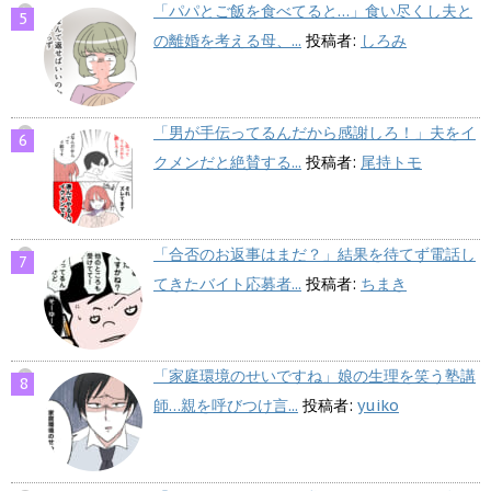
「パパとご飯を食べてると…」食い尽くし夫と
の離婚を考える母、...
投稿者:
しろみ
「男が手伝ってるんだから感謝しろ！」夫をイ
クメンだと絶賛する...
投稿者:
尾持トモ
「合否のお返事はまだ？」結果を待てず電話し
てきたバイト応募者...
投稿者:
ちまき
「家庭環境のせいですね」娘の生理を笑う塾講
師…親を呼びつけ言...
投稿者:
yuiko