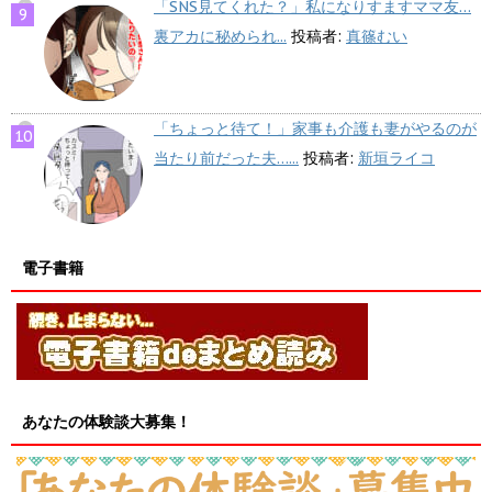
「SNS見てくれた？」私になりすますママ友…
裏アカに秘められ...
投稿者:
真篠むい
「ちょっと待て！」家事も介護も妻がやるのが
当たり前だった夫…...
投稿者:
新垣ライコ
電子書籍
あなたの体験談大募集！