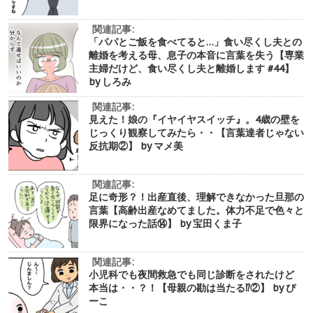
関連記事:
「パパとご飯を食べてると…」食い尽くし夫との
離婚を考える母、息子の本音に言葉を失う【専業
主婦だけど、食い尽くし夫と離婚します #44】
by しろみ
関連記事:
見えた！娘の『イヤイヤスイッチ』。4歳の壁を
じっくり観察してみたら・・【言葉達者じゃない
反抗期②】 by マメ美
関連記事:
足に奇形？！出産直後、理解できなかった旦那の
言葉【高齢出産なめてました。体力不足で色々と
限界になった話⑭】 by 宝田くま子
関連記事:
小児科でも夜間救急でも同じ診断をされたけど
本当は・・？！【母親の勘は当たる⁉︎②】 by ぴ
ーこ