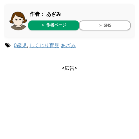
作者：
あざみ
＞ 作者ページ
＞ SNS
0歳児
,
しくじり育児
あざみ
<広告>