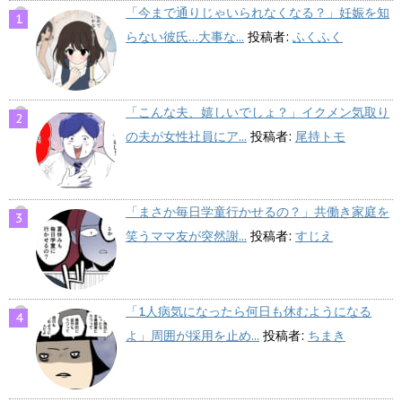
「今まで通りじゃいられなくなる？」妊娠を知
らない彼氏…大事な...
投稿者:
ふくふく
「こんな夫、嬉しいでしょ？」イクメン気取り
の夫が女性社員にア...
投稿者:
尾持トモ
「まさか毎日学童行かせるの？」共働き家庭を
笑うママ友が突然謝...
投稿者:
すじえ
「1人病気になったら何日も休むようになる
よ」周囲が採用を止め...
投稿者:
ちまき