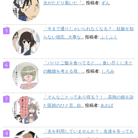
夫がたどり着いた『...
投稿者:
ずん
「今まで通りじゃいられなくなる？」妊娠を知
らない彼氏…大事な...
投稿者:
ふくふく
「パパとご飯を食べてると…」食い尽くし夫と
の離婚を考える母、...
投稿者:
しろみ
「そんなことってあり得る？！」高熱の娘を診
た医師のひと言…自...
投稿者:
あおば
「夫を利用していませんか？」友達を失っても