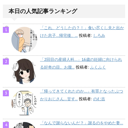
本日の人気記事ランキング
「これ、どうしたの？！」食い尽くし夫と出か
けた息子…帰宅後、...
投稿者:
しろみ
「2回目の産婦人科…」16歳の妊婦に向けられ
る好奇の目。お腹...
投稿者:
ふくふく
「帰ってきてくれたのか…」有罪となったぶつ
かりおじさん…甘す...
投稿者:
のむ吉
「なんで謝らないんだ？」謝るのをやめた妻…