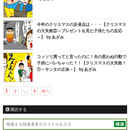
今年のクリスマスの反省点は・・・【クリスマス
の大失敗②～プレゼントを見た子供たちの反応
～】 by あざみ
コッソリ買ってと言ったのに！夫の思わぬ行動で
子供にバレちゃった？！【クリスマスの大失敗！
①～サンタの正体～】 by あざみ
1
…
2
4
次へ
購読する