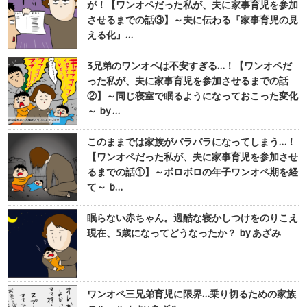
が！【ワンオペだった私が、夫に家事育児を参加
させるまでの話③】～夫に伝わる『家事育児の見
える化』…
3兄弟のワンオペは不安すぎる…！【ワンオペだ
った私が、夫に家事育児を参加させるまでの話
②】～同じ寝室で眠るようになっておこった変化
～ by …
このままでは家族がバラバラになってしまう…！
【ワンオペだった私が、夫に家事育児を参加させ
るまでの話①】～ボロボロの年子ワンオペ期を経
て～ b…
眠らない赤ちゃん。過酷な寝かしつけをのりこえ
現在、5歳になってどうなったか？ by あざみ
ワンオペ三兄弟育児に限界…乗り切るための家族