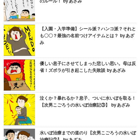
のルール！ by あざみ
【入園・入学準備】シール派？ハンコ派？それと
も〇〇？最強の名前つけアイテムとは？ by あざ
み
優しい息子にさせてしまった悲しい思い。母は反
省！ズボラが引き起こした失敗談 by あざみ
泣くか？暴れるか？息子、ついに水いぼを取る！
【次男こごろうの水いぼ治療記③】 by あざみ
水いぼ治療までの道のり【次男こごろうの水いぼ
治療記②】 by あざみ