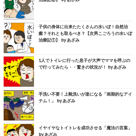
子供の身体に出来たたくさんの水いぼ！自然治
癒？それとも取るべき？【次男こごろうの水いぼ
治療記①】 by あざみ
1人でトイレに行った息子が大声でママを呼ぶの
で行ってみたら・・驚きの状況が！ by あざみ
手洗い不要！上靴洗いが楽になる「画期的なアイ
テム！」 by あざみ
イヤイヤなトイトレを成功させる「魔法の言葉」
by あざみ