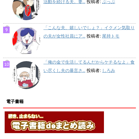
活動を続ける夫。妻...
投稿者:
ぷっぷ
「こんな夫、嬉しいでしょ？」イクメン気取り
の夫が女性社員にア...
投稿者:
尾持トモ
「俺の金で生活してるんだからケチるなよ」食
い尽くし夫の暴言さ...
投稿者:
しろみ
電子書籍