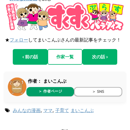
★
フォロー
してまいこんぶさんの最新記事をチェック！
‹ 前の話
作家一覧
次の話 ›
作者：
まいこんぶ
＞ 作者ページ
＞ SNS
みんなの漫画
,
ママ
,
子育て
まいこんぶ