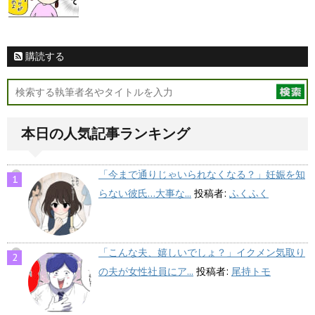
購読する
本日の人気記事ランキング
「今まで通りじゃいられなくなる？」妊娠を知
らない彼氏…大事な...
投稿者:
ふくふく
「こんな夫、嬉しいでしょ？」イクメン気取り
の夫が女性社員にア...
投稿者:
尾持トモ