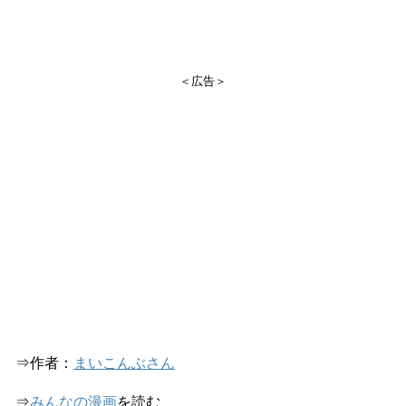
＜広告＞
⇒作者：
まいこんぶさん
⇒
みんなの漫画
を読む