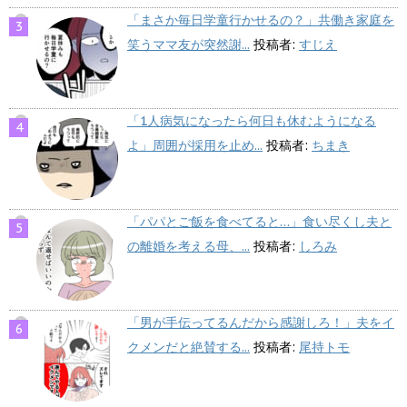
「まさか毎日学童行かせるの？」共働き家庭を
笑うママ友が突然謝...
投稿者:
すじえ
「1人病気になったら何日も休むようになる
よ」周囲が採用を止め...
投稿者:
ちまき
「パパとご飯を食べてると…」食い尽くし夫と
の離婚を考える母、...
投稿者:
しろみ
「男が手伝ってるんだから感謝しろ！」夫をイ
クメンだと絶賛する...
投稿者:
尾持トモ