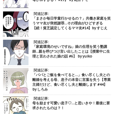
関連記事:
「まさか毎日学童行かせるの？」共働き家庭を笑
うママ友が突然謝罪…その理由がひどすぎる
【続！貧乏認定してくるママ友#14】by すじえ
関連記事:
「家庭環境のせいですね」娘の生理を笑う塾講
師…親を呼びつけ言い出したことは【授業中に生
理と言わされた娘の話 #6】 by yuiko
関連記事:
「パパとご飯を食べてると…」食い尽くし夫との
離婚を考える母、息子の本音に言葉を失う【専業
主婦だけど、食い尽くし夫と離婚します #44】
by しろみ
関連記事:
母を励ます可愛い息子♡…と思いきや！最後に要
求されたものは？！