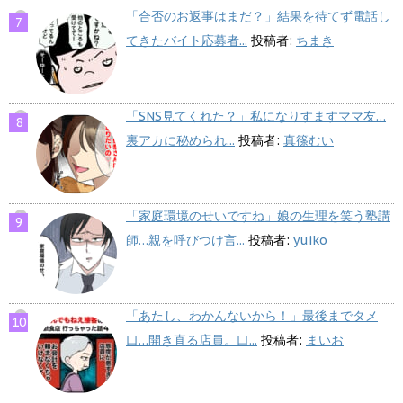
「合否のお返事はまだ？」結果を待てず電話し
てきたバイト応募者...
投稿者:
ちまき
「SNS見てくれた？」私になりすますママ友…
裏アカに秘められ...
投稿者:
真篠むい
「家庭環境のせいですね」娘の生理を笑う塾講
師…親を呼びつけ言...
投稿者:
yuiko
「あたし、わかんないから！」最後までタメ
口…開き直る店員。口...
投稿者:
まいお