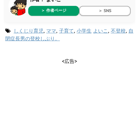
＞ 作者ページ
＞ SNS
しくじり育児
,
ママ
,
子育て
,
小学生
よいこ
,
不登校
,
自
閉症長男の登校しぶり。
<広告>