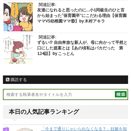
関連記事:
友達になれると思ったのに…小1同級生のひと言
から始まった“保育園卒”にこだわる理由【保育園
ママVS幼稚園ママ⑱】by 木村アキラ
関連記事:
ずるい!? 自由奔放な新人が、母に向かって平然と
口にした提案とは【あの頃私はバカだった 第
124話】by こっとん
購読する
本日の人気記事ランキング
「今まで通りじゃいられなくなる？」妊娠を知