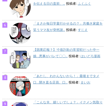
を伝える日の直前、...
投稿者:
ふくふく
「まさか毎日学童行かせるの？」共働き家庭を
笑うママ友が突然謝...
投稿者:
すじえ
【因果応報？】寸借詐欺の常習犯だった中一
娘…悪事がバレて〇〇...
投稿者:
はいどろ漫画
「あたし、わかんないから！」最後までタメ
口…開き直る店員。口...
投稿者:
まいお
「こんな夫、嬉しいでしょ？」イクメン気取り