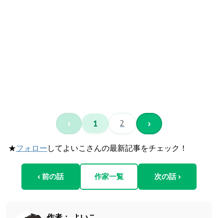
‹
1
2
›
★
フォロー
してよいこさんの最新記事をチェック！
‹ 前の話
作家一覧
次の話 ›
作者：
よいこ