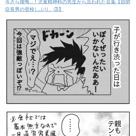
今さら後悔…！児童精神科の先生から言われた言葉【自閉
症長男の登校しぶり。③】