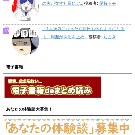
の夫が女性社員にア...
投稿者:
尾持トモ
「1人病気になったら何日も休むようになる
よ」周囲が採用を止め...
投稿者:
ちまき
電子書籍
あなたの体験談大募集！