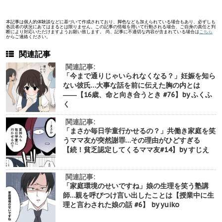
本記事は個人的体験談などに基づいて作成されており、脚色なども加えられている場合もあり、必ずしも
各読者の状況にあてはまるとは限りません。この記事の情報を用いて行動される場合、ご自身の責任と判
断により対応いただけますようお願い致します。 尚、記事に不適切な内容が含まれている場合は
こちら
からご連絡ください。
関連記事
関連記事:
「今まで通りじゃいられなくなる？」妊娠を知ら
ない彼氏…大事な話を前に伝えた胸の内とは
――【16歳、命と向き合うとき #76】by ふくふ
く
関連記事:
「まさか毎日学童行かせるの？」共働き家庭を笑
うママ友が突然謝罪…その理由がひどすぎる
【続！貧乏認定してくるママ友#14】by すじえ
関連記事:
「家庭環境のせいですね」娘の生理を笑う塾講
師…親を呼びつけ言い出したことは【授業中に生
理と言わされた娘の話 #6】 by yuiko