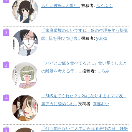
らない彼氏…大事な...
投稿者:
ふくふく
「家庭環境のせいですね」娘の生理を笑う塾講
師…親を呼びつけ言...
投稿者:
yuiko
「パパとご飯を食べてると…」食い尽くし夫と
の離婚を考える母、...
投稿者:
しろみ
「SNS見てくれた？」私になりすますママ友…
裏アカに秘められ...
投稿者:
真篠むい
「何も知らない二人でいられる最後の日」妊娠