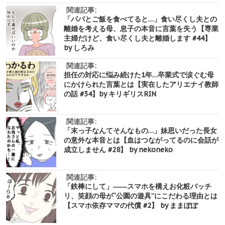
関連記事:
「パパとご飯を食べてると…」食い尽くし夫との
離婚を考える母、息子の本音に言葉を失う【専業
主婦だけど、食い尽くし夫と離婚します #44】
by しろみ
関連記事:
担任の対応に悩み続けた1年…卒業式で涙ぐむ母
にかけられた言葉とは【実在したアリエナイ教師
の話 #34】by キリギリスRIN
関連記事:
「末っ子なんてそんなもの…」妹思いだった長女
の意外な本音とは【血はつながってるのに会話が
成立しません #28】 by nekoneko
関連記事:
「鉄棒にして」――スマホを構えお化粧バッチ
リ、笑顔の母が“公園の遊具”にこだわる理由とは
【スマホ依存ママの代償 #2】 by ままぽぽ