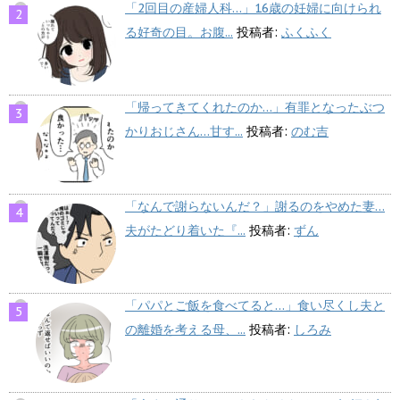
「2回目の産婦人科…」16歳の妊婦に向けられ
る好奇の目。お腹...
投稿者:
ふくふく
「帰ってきてくれたのか…」有罪となったぶつ
かりおじさん…甘す...
投稿者:
のむ吉
「なんで謝らないんだ？」謝るのをやめた妻…
夫がたどり着いた『...
投稿者:
ずん
「パパとご飯を食べてると…」食い尽くし夫と
の離婚を考える母、...
投稿者:
しろみ