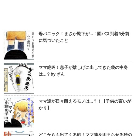
母パニック！まさか靴下が…！園バス到着5分前
に気づいたこと
ママ絶叫！息子が嬉しげに出してきた袋の中身
は…？by ぎん
ママ達が日々耐えるモノは…？！【子供の言いが
かり】
どこからも出てくる砂！ママ達を固まらせる砂の