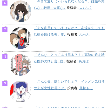
「今まで通りじゃいられなくなる？」妊娠を知
らない彼氏…大事な...
投稿者:
ふくふく
「夫を利用していませんか？」友達を失っても
活動を続ける夫。妻...
投稿者:
ぷっぷ
「そんなことってあり得る？！」高熱の娘を診
た医師のひと言…自...
投稿者:
あおば
「こんな夫、嬉しいでしょ？」イクメン気取り
の夫が女性社員にア...
投稿者:
尾持トモ