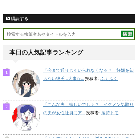
購読する
本日の人気記事ランキング
「今まで通りじゃいられなくなる？」妊娠を知
らない彼氏…大事な...
投稿者:
ふくふく
「こんな夫、嬉しいでしょ？」イクメン気取り
の夫が女性社員にア...
投稿者:
尾持トモ