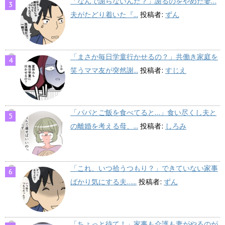
「なんで謝らないんだ？」謝るのをやめた妻…
夫がたどり着いた『...
投稿者:
ずん
「まさか毎日学童行かせるの？」共働き家庭を
笑うママ友が突然謝...
投稿者:
すじえ
「パパとご飯を食べてると…」食い尽くし夫と
の離婚を考える母、...
投稿者:
しろみ
「これ、いつ拾うつもり？」できていない家事
ばかり気にする夫…...
投稿者:
ずん
「ちょっと待て！」家事も介護も妻がやるのが