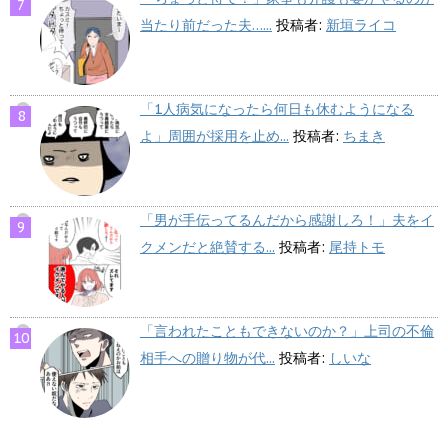
当たり前だった夫…...
投稿者:
新垣ライコ
「1人病気になったら何日も休むようになる
よ」周囲が採用を止め...
投稿者:
ちまき
「男が手伝ってるんだから感謝しろ！」夫をイ
クメンだと絶賛する...
投稿者:
尾持トモ
「言われたこともできないのか？」上司の不倫
相手への贈り物が代...
投稿者:
しいな