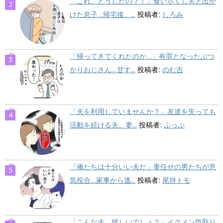
「これ、どうしたの？！」食い尽くし夫と出か
けた息子…帰宅後、...
投稿者:
しろみ
「帰ってきてくれたのか…」有罪となったぶつ
かりおじさん…甘す...
投稿者:
のむ吉
「夫を利用していませんか？」友達を失っても
活動を続ける夫。妻...
投稿者:
ぷっぷ
「俺たちは十分いい夫だ」妻任せの男たちが意
気投合…家事から逃...
投稿者:
尾持トモ
「こんな夫、嬉しいでしょ？」イクメン気取り