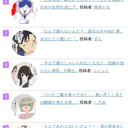
の夫が女性社員にア...
投稿者:
尾持トモ
「なんで謝らないんだ？」謝るのをやめた妻…
夫がたどり着いた『...
投稿者:
ずん
「今まで通りじゃいられなくなる？」妊娠を知
らない彼氏…大事な...
投稿者:
ふくふく
「パパとご飯を食べてると…」食い尽くし夫と
の離婚を考える母、...
投稿者:
しろみ
「なんであの人はいいのよ？！」孫の発表会に