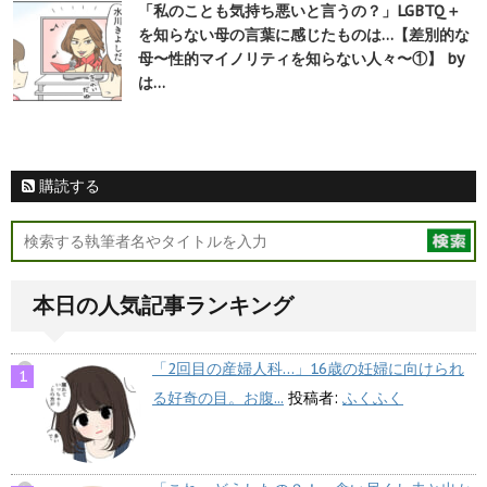
「私のことも気持ち悪いと言うの？」LGBTQ＋
を知らない母の言葉に感じたものは…【差別的な
母〜性的マイノリティを知らない人々〜①】 by
は…
購読する
本日の人気記事ランキング
「2回目の産婦人科…」16歳の妊婦に向けられ
る好奇の目。お腹...
投稿者:
ふくふく