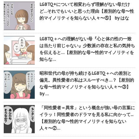
LGBTQ+について相変わらず理解がない母だけ
ど…それでもいいと思った理由【差別的な母〜性
的マイノリティを知らない人々〜⑤】 by はな
LGBTQ＋への理解がない母『心と体の性の一致
は当たり前じゃない』少数派の存在と私の気持ち
を伝えると…【差別的な母〜性的マイノリティを
知らな…
昭和世代の母が持ち続けるLGBTQ＋への差別と
偏見。異性愛者の私はスルーすべき…？【差別的
な母〜性的マイノリティを知らない人々〜③】
by …
「同性愛者＝異常」という概念が強い母の言葉に
イラッ！同性愛者のドラマを見る私に向かって...
【差別的な母〜性的マイノリティを知らない
人々〜②…