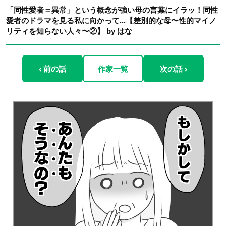
「同性愛者＝異常」という概念が強い母の言葉にイラッ！同性
愛者のドラマを見る私に向かって...【差別的な母〜性的マイノ
リティを知らない人々〜②】 by はな
‹ 前の話
作家一覧
次の話 ›