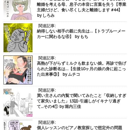
離婚を考える母、息子の本音に言葉を失う【専業
主婦だけど、食い尽くし夫と離婚します #44】
by しろみ
関連記事:
納得しない相手の親に先生は…【トラブル一メー
カーに関わるな④】 by もち
関連記事:
高熱が下がらずミルクも飲まない娘。再診で告げ
られた診断名は…【生後10ヶ月の娘の身に起こっ
た出来事③】 by ムチコ
関連記事:
買い主さんの内覧で聞いてみたこと「収納しすぎ
て家失いました」13話-引越しがイキナリ過ぎ
て...その4① by 堀内三佳
関連記事:
個人レッスンのピアノ教室探しで想定外の問題