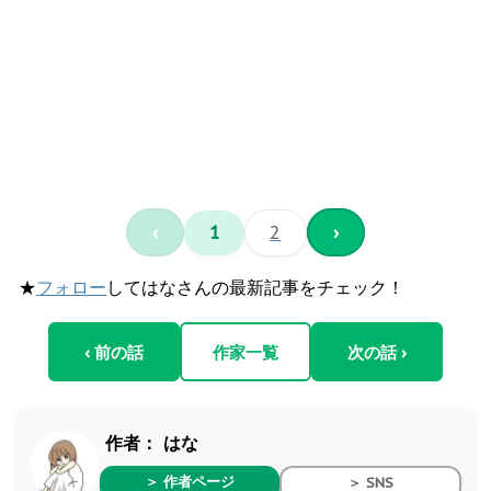
‹
1
2
›
★
フォロー
してはなさんの最新記事をチェック！
‹ 前の話
作家一覧
次の話 ›
作者：
はな
＞ 作者ページ
＞ SNS