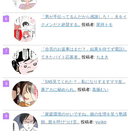
「男が手伝ってるんだから感謝しろ！」夫をイ
クメンだと絶賛する...
投稿者:
尾持トモ
「合否のお返事はまだ？」結果を待てず電話し
てきたバイト応募者...
投稿者:
ちまき
「SNS見てくれた？」私になりすますママ友…
裏アカに秘められ...
投稿者:
真篠むい
「家庭環境のせいですね」娘の生理を笑う塾講
師…親を呼びつけ言...
投稿者:
yuiko