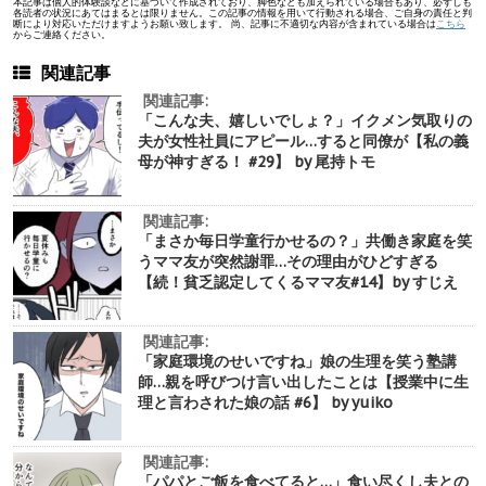
本記事は個人的体験談などに基づいて作成されており、脚色なども加えられている場合もあり、必ずしも
各読者の状況にあてはまるとは限りません。この記事の情報を用いて行動される場合、ご自身の責任と判
断により対応いただけますようお願い致します。 尚、記事に不適切な内容が含まれている場合は
こちら
からご連絡ください。
関連記事
関連記事:
「こんな夫、嬉しいでしょ？」イクメン気取りの
夫が女性社員にアピール…すると同僚が【私の義
母が神すぎる！ #29】 by 尾持トモ
関連記事:
「まさか毎日学童行かせるの？」共働き家庭を笑
うママ友が突然謝罪…その理由がひどすぎる
【続！貧乏認定してくるママ友#14】by すじえ
関連記事:
「家庭環境のせいですね」娘の生理を笑う塾講
師…親を呼びつけ言い出したことは【授業中に生
理と言わされた娘の話 #6】 by yuiko
関連記事:
「パパとご飯を食べてると…」食い尽くし夫との