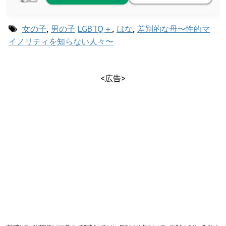
女の子
,
男の子
LGBTQ＋
,
はな
,
差別的な母〜性的マ
イノリティを知らない人々〜
<広告>