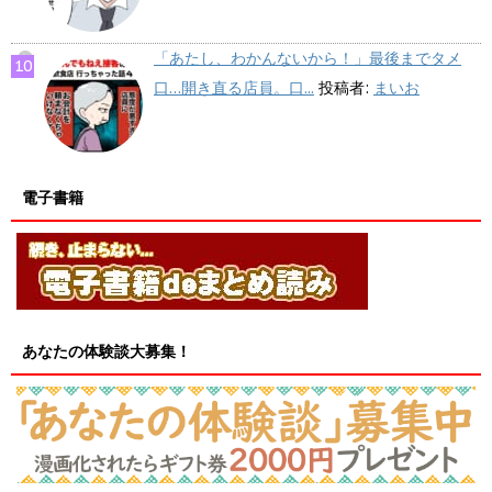
「あたし、わかんないから！」最後までタメ
口…開き直る店員。口...
投稿者:
まいお
電子書籍
あなたの体験談大募集！