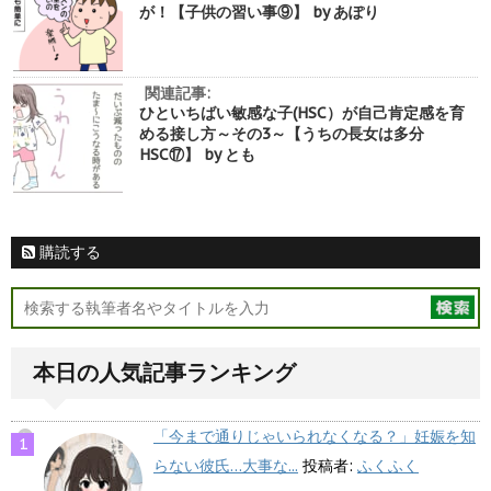
が！【子供の習い事⑨】 by あぽり
関連記事:
ひといちばい敏感な子(HSC）が自己肯定感を育
める接し方～その3～【うちの長女は多分
HSC⑰】 by とも
購読する
本日の人気記事ランキング
「今まで通りじゃいられなくなる？」妊娠を知
らない彼氏…大事な...
投稿者:
ふくふく