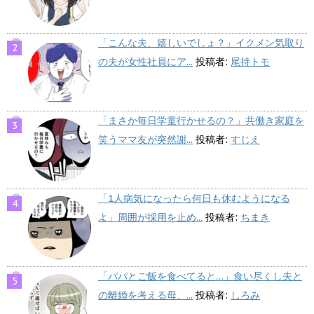
「こんな夫、嬉しいでしょ？」イクメン気取り
の夫が女性社員にア...
投稿者:
尾持トモ
「まさか毎日学童行かせるの？」共働き家庭を
笑うママ友が突然謝...
投稿者:
すじえ
「1人病気になったら何日も休むようになる
よ」周囲が採用を止め...
投稿者:
ちまき
「パパとご飯を食べてると…」食い尽くし夫と
の離婚を考える母、...
投稿者:
しろみ