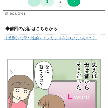
‹
1
2
›
2023/03/31
◆前回のお話はこちらから
【差別的な母〜性的マイノリティを知らない人々〜】