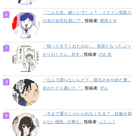
「こんな夫、嬉しいでしょ？」イクメン気取り
の夫が女性社員にア...
投稿者:
尾持トモ
「帰ってきてくれたのか…」有罪となったぶつ
かりおじさん…甘す...
投稿者:
のむ吉
「なんで謝らないんだ？」謝るのをやめた妻…
夫がたどり着いた『...
投稿者:
ずん
「今まで通りじゃいられなくなる？」妊娠を知
らない彼氏…大事な...
投稿者:
ふくふく