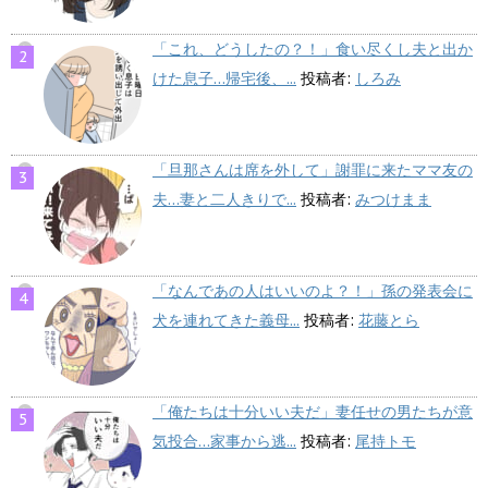
「これ、どうしたの？！」食い尽くし夫と出か
けた息子…帰宅後、...
投稿者:
しろみ
「旦那さんは席を外して」謝罪に来たママ友の
夫…妻と二人きりで...
投稿者:
みつけまま
「なんであの人はいいのよ？！」孫の発表会に
犬を連れてきた義母...
投稿者:
花藤とら
「俺たちは十分いい夫だ」妻任せの男たちが意
気投合…家事から逃...
投稿者:
尾持トモ