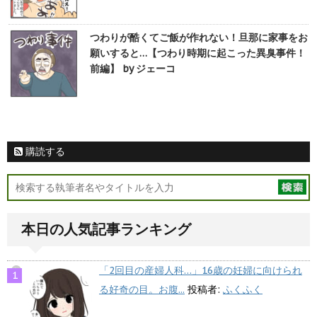
つわりが酷くてご飯が作れない！旦那に家事をお
願いすると…【つわり時期に起こった異臭事件！
前編】 by ジェーコ
購読する
本日の人気記事ランキング
「2回目の産婦人科…」16歳の妊婦に向けられ
る好奇の目。お腹...
投稿者:
ふくふく