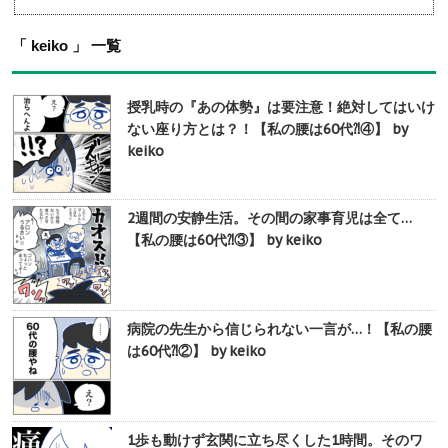
「 keiko 」 一覧
授乳時の『あの体勢』は要注意！絶対してはいけ
ない座り方とは？！【私の腰は60代⁈④】 by
keiko
2週間の安静生活。その間の家事育児は全て…
【私の腰は60代⁈③】 by keiko
病院の先生から信じられない一言が…！【私の腰
は60代⁈②】 by keiko
1歩も動けず玄関に立ち尽くした1時間。そのワ