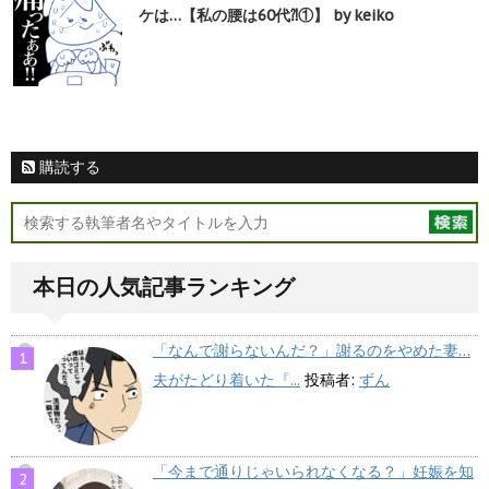
ケは…【私の腰は60代⁈①】 by keiko
購読する
本日の人気記事ランキング
「なんで謝らないんだ？」謝るのをやめた妻…
夫がたどり着いた『...
投稿者:
ずん
「今まで通りじゃいられなくなる？」妊娠を知