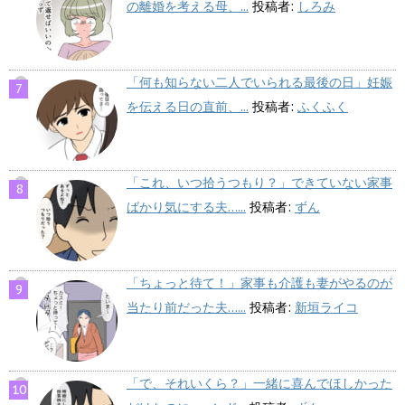
の離婚を考える母、...
投稿者:
しろみ
「何も知らない二人でいられる最後の日」妊娠
を伝える日の直前、...
投稿者:
ふくふく
「これ、いつ拾うつもり？」できていない家事
ばかり気にする夫…...
投稿者:
ずん
「ちょっと待て！」家事も介護も妻がやるのが
当たり前だった夫…...
投稿者:
新垣ライコ
「で、それいくら？」一緒に喜んでほしかった