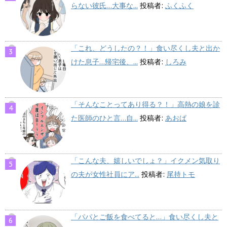
らない彼氏…大事な...
投稿者:
ふくふく
「これ、どうしたの？！」食い尽くし夫と出か
けた息子…帰宅後、...
投稿者:
しろみ
「そんなことってあり得る？！」高熱の娘を診
た医師のひと言…自...
投稿者:
あおば
「こんな夫、嬉しいでしょ？」イクメン気取り
の夫が女性社員にア...
投稿者:
尾持トモ
「パパとご飯を食べてると…」食い尽くし夫と