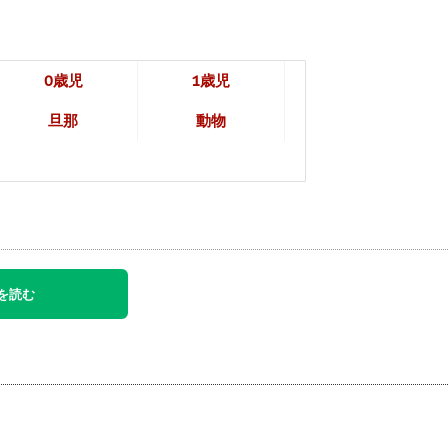
0歳児
1歳児
旦那
動物
を読む