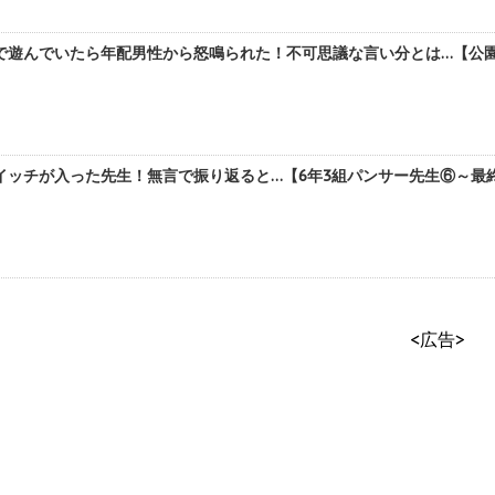
で遊んでいたら年配男性から怒鳴られた！不可思議な言い分とは…【公園
ッチが入った先生！無言で振り返ると…【6年3組パンサー先生⑥～最終話
<広告>