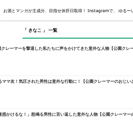
 お酒とマンガが主成分、目指せ休肝日取得！ Instagramで、 ゆ
「 きなこ 」 一覧
園クレーマーを撃退した私たちに声をかけてきた意外な人物【公園クレー
るママ友！気圧された男性は意外な行動に！【公園クレーマーのおじいさん
迷惑かけるな！」怒鳴る男性に言い返した意外な人物【公園クレーマーのお