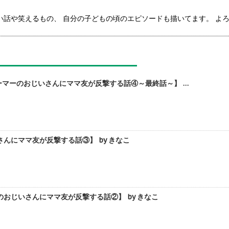
るーい話や笑えるもの、 自分の子どもの頃のエピソードも描いてます。 よ
マーのおじいさんにママ友が反撃する話④～最終話～】 …
にママ友が反撃する話③】 by きなこ
じいさんにママ友が反撃する話②】 by きなこ