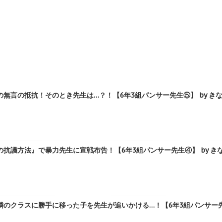
無言の抵抗！そのとき先生は…？！【6年3組パンサー先生⑤】 by き
抗議方法』で暴力先生に宣戦布告！【6年3組パンサー先生④】 by き
のクラスに勝手に移った子を先生が追いかける…！【6年3組パンサー先生