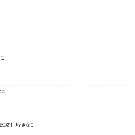
なこ
なこ
③】 by きなこ