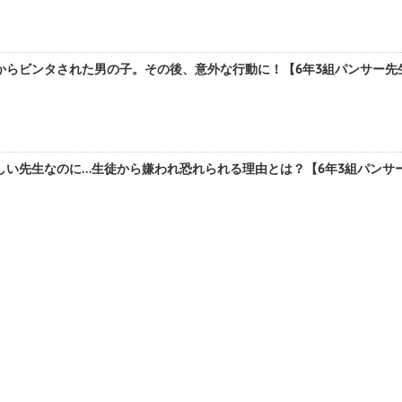
らビンタされた男の子。その後、意外な行動に！【6年3組パンサー先生②
い先生なのに…生徒から嫌われ恐れられる理由とは？【6年3組パンサー先