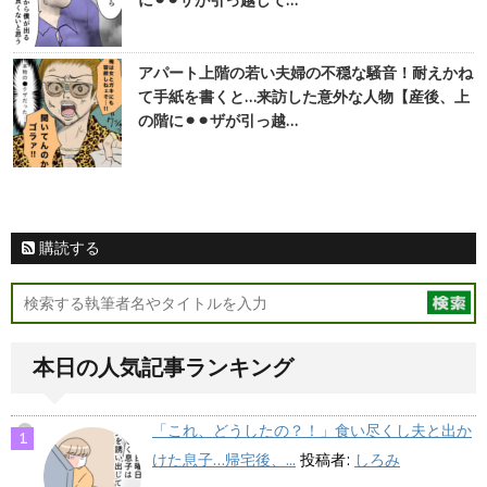
に⚫︎⚫︎ザが引っ越して…
アパート上階の若い夫婦の不穏な騒音！耐えかね
て手紙を書くと…来訪した意外な人物【産後、上
の階に⚫︎⚫︎ザが引っ越…
購読する
本日の人気記事ランキング
「これ、どうしたの？！」食い尽くし夫と出か
けた息子…帰宅後、...
投稿者:
しろみ