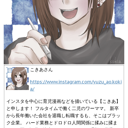
こきあさん
https://www.instagram.com/yuzu_ao.koki
a/
インスタを中心に育児漫画などを描いている【こきあ】
と申します！ フルタイムで働く二児のワーママ。 新卒
から長年働いた会社を退職し転職するも、そこはブラッ
ク企業。 ハード業務とドロドロ人間関係に揉みに揉ま