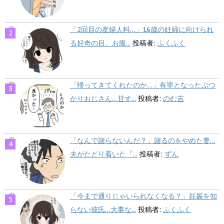
「2回目の産婦人科…」16歳の妊婦に向けられ
る好奇の目。お腹...
投稿者:
ふくふく
「帰ってきてくれたのか…」有罪となったぶつ
かりおじさん…甘す...
投稿者:
のむ吉
「なんで謝らないんだ？」謝るのをやめた妻…
夫がたどり着いた『...
投稿者:
ずん
「今まで通りじゃいられなくなる？」妊娠を知
らない彼氏…大事な...
投稿者:
ふくふく