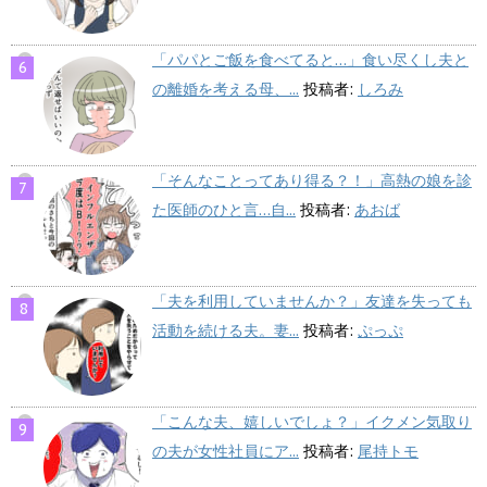
「パパとご飯を食べてると…」食い尽くし夫と
の離婚を考える母、...
投稿者:
しろみ
「そんなことってあり得る？！」高熱の娘を診
た医師のひと言…自...
投稿者:
あおば
「夫を利用していませんか？」友達を失っても
活動を続ける夫。妻...
投稿者:
ぷっぷ
「こんな夫、嬉しいでしょ？」イクメン気取り
の夫が女性社員にア...
投稿者:
尾持トモ