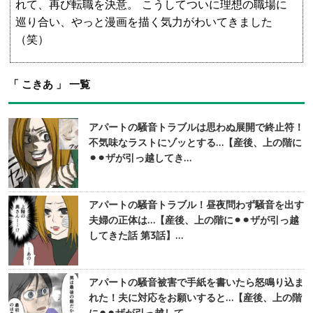
れて、再び転職を決意。 こうしてついに理想の職場に
巡り合い、やっと漫画を描く気力がわいてきました
（笑）
「 こきあ 」 一覧
アパートの騒音トラブルは思わぬ展開で終止符！
不気味なラストにゾッとする…【産後、上の階に
⚫︎⚫︎ザが引っ越してき…
アパートの騒音トラブル！昼夜問わず騒音を出す
夫婦の正体は…【産後、上の階に⚫︎⚫︎ザが引っ越
してきた話 第3話】…
アパートの騒音被害で手紙を書いたら怒鳴り込ま
れた！夫に対応をお願いすると…【産後、上の階