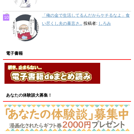
「俺の金で生活してるんだからケチるなよ」食
い尽くし夫の暴言さ...
投稿者:
しろみ
電子書籍
あなたの体験談大募集！