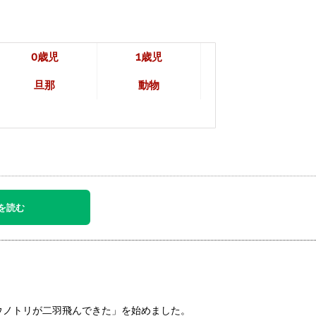
0歳児
1歳児
旦那
動物
を読む
ウノトリが二羽飛んできた」を始めました。