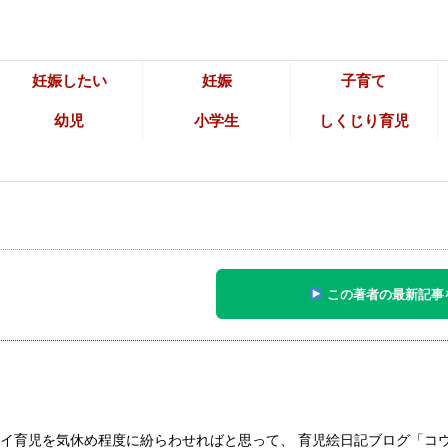
妊娠したい
妊娠
子育て
幼児
小学生
しくじり育児
この著者の最新記事
イ育児を気休め程度に紛らわせればと思って、 育児絵日記ブログ「コ