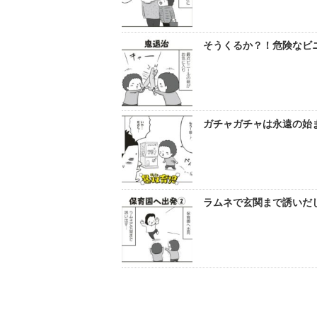
そうくるか？！危険なビニ
ガチャガチャは永遠の始ま
ラムネで玄関まで誘いだし