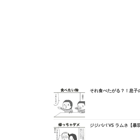
それ食べたがる？！息子の
ジジババ VS ラムネ【暴双