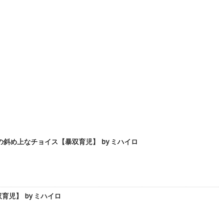
斜め上なチョイス【暴双育児】 by ミハイロ
育児】 by ミハイロ