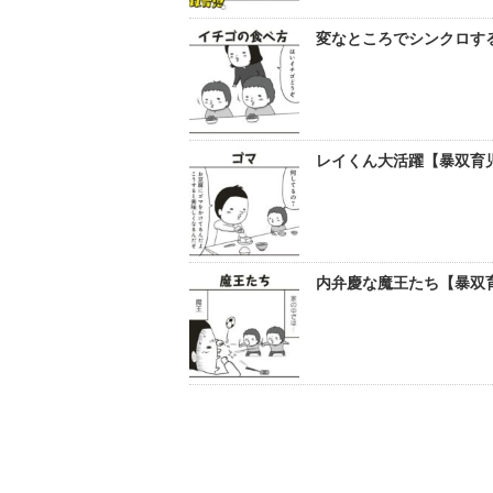
変なところでシンクロする
レイくん大活躍【暴双育児
内弁慶な魔王たち【暴双育