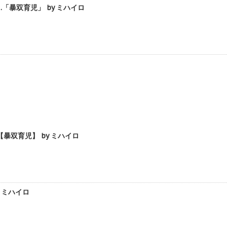
「暴双育児」 by ミハイロ
暴双育児】 by ミハイロ
y ミハイロ