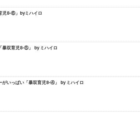
児8-⑥」byミハイロ
双育児8-⑤」 by ミハイロ
がいっぱい「暴双育児8-④」 by ミハイロ