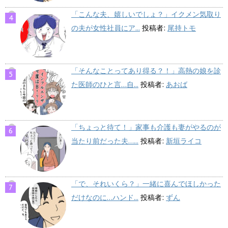
「こんな夫、嬉しいでしょ？」イクメン気取り
の夫が女性社員にア...
投稿者:
尾持トモ
「そんなことってあり得る？！」高熱の娘を診
た医師のひと言…自...
投稿者:
あおば
「ちょっと待て！」家事も介護も妻がやるのが
当たり前だった夫…...
投稿者:
新垣ライコ
「で、それいくら？」一緒に喜んでほしかった
だけなのに…ハンド...
投稿者:
ずん