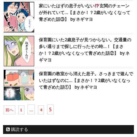
家にいたはずの息子がいない
玄関のチェーン
が外れていて…【まさか！？2歳がいなくなって
青ざめた話③】 by ネギマヨ
保育園にいた2歳息子が見つからない。交通量の
多い通りまで探しに行ったその時…！【まさ
か！？2歳がいなくなって青ざめた話②】 by ネ
ギマヨ
保育園の教室から消えた息子。さっきまで遊んで
いたはずなのに…【まさか！？2歳がいなくなっ
て青ざめた話①】 by ネギマヨ
…
5
前へ
1
4
購読する