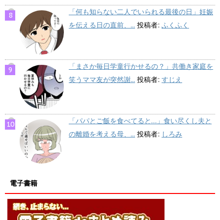
「何も知らない二人でいられる最後の日」妊娠
を伝える日の直前、...
投稿者:
ふくふく
「まさか毎日学童行かせるの？」共働き家庭を
笑うママ友が突然謝...
投稿者:
すじえ
「パパとご飯を食べてると…」食い尽くし夫と
の離婚を考える母、...
投稿者:
しろみ
電子書籍