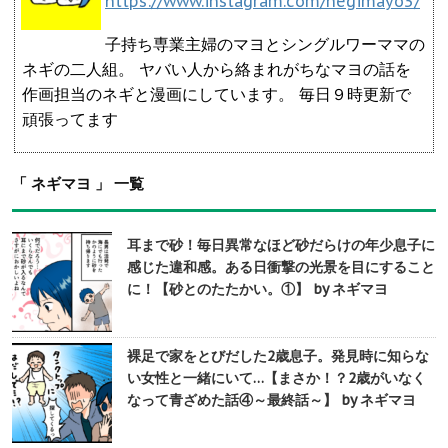
https://www.instagram.com/negimayo3/
子持ち専業主婦のマヨとシングルワーママの
ネギの二人組。 ヤバい人から絡まれがちなマヨの話を
作画担当のネギと漫画にしています。 毎日９時更新で
頑張ってます
「 ネギマヨ 」 一覧
耳まで砂！毎日異常なほど砂だらけの年少息子に
感じた違和感。ある日衝撃の光景を目にすること
に！【砂とのたたかい。①】 by ネギマヨ
裸足で家をとびだした2歳息子。発見時に知らな
い女性と一緒にいて…【まさか！？2歳がいなく
なって青ざめた話④～最終話～】 by ネギマヨ