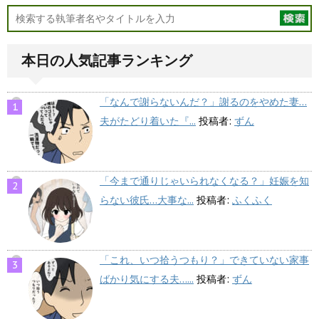
本日の人気記事ランキング
「なんで謝らないんだ？」謝るのをやめた妻…
夫がたどり着いた『...
投稿者:
ずん
「今まで通りじゃいられなくなる？」妊娠を知
らない彼氏…大事な...
投稿者:
ふくふく
「これ、いつ拾うつもり？」できていない家事
ばかり気にする夫…...
投稿者:
ずん