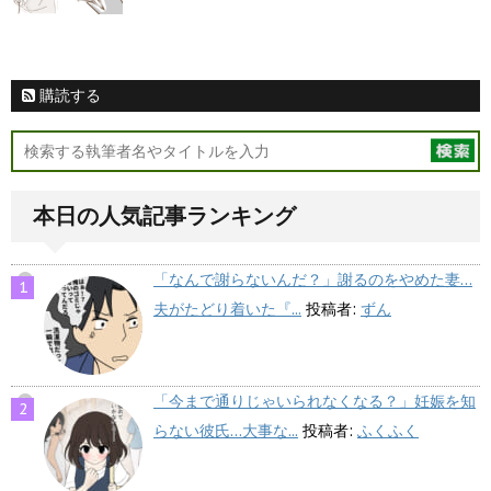
購読する
本日の人気記事ランキング
「なんで謝らないんだ？」謝るのをやめた妻…
夫がたどり着いた『...
投稿者:
ずん
「今まで通りじゃいられなくなる？」妊娠を知
らない彼氏…大事な...
投稿者:
ふくふく