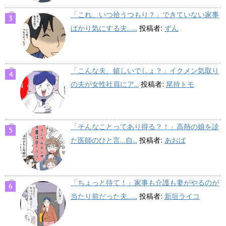
「これ、いつ拾うつもり？」できていない家事
ばかり気にする夫…...
投稿者:
ずん
「こんな夫、嬉しいでしょ？」イクメン気取り
の夫が女性社員にア...
投稿者:
尾持トモ
「そんなことってあり得る？！」高熱の娘を診
た医師のひと言…自...
投稿者:
あおば
「ちょっと待て！」家事も介護も妻がやるのが
当たり前だった夫…...
投稿者:
新垣ライコ