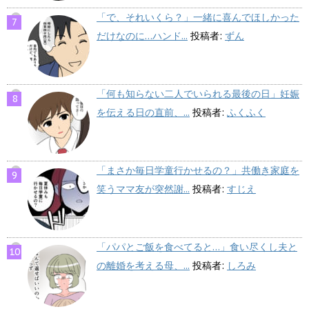
「で、それいくら？」一緒に喜んでほしかった
だけなのに…ハンド...
投稿者:
ずん
「何も知らない二人でいられる最後の日」妊娠
を伝える日の直前、...
投稿者:
ふくふく
「まさか毎日学童行かせるの？」共働き家庭を
笑うママ友が突然謝...
投稿者:
すじえ
「パパとご飯を食べてると…」食い尽くし夫と
の離婚を考える母、...
投稿者:
しろみ