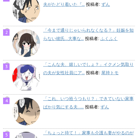
夫がたどり着いた『...
投稿者:
ずん
「今まで通りじゃいられなくなる？」妊娠を知
らない彼氏…大事な...
投稿者:
ふくふく
「こんな夫、嬉しいでしょ？」イクメン気取り
の夫が女性社員にア...
投稿者:
尾持トモ
「これ、いつ拾うつもり？」できていない家事
ばかり気にする夫…...
投稿者:
ずん
「ちょっと待て！」家事も介護も妻がやるのが