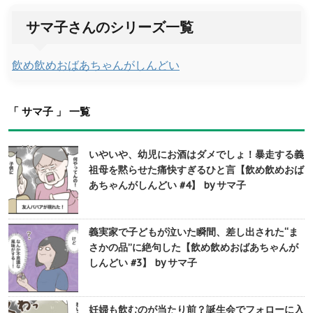
サマ子さんのシリーズ一覧
飲め飲めおばあちゃんがしんどい
「 サマ子 」 一覧
いやいや、幼児にお酒はダメでしょ！暴走する義
祖母を黙らせた痛快すぎるひと言【飲め飲めおば
あちゃんがしんどい #4】 by サマ子
義実家で子どもが泣いた瞬間、差し出された“ま
さかの品”に絶句した【飲め飲めおばあちゃんが
しんどい #3】 by サマ子
妊婦も飲むのが当たり前？誕生会でフォローに入