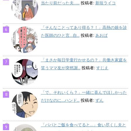
当たり前だった夫…...
投稿者:
新垣ライコ
「そんなことってあり得る？！」高熱の娘を診
た医師のひと言…自...
投稿者:
あおば
「まさか毎日学童行かせるの？」共働き家庭を
笑うママ友が突然謝...
投稿者:
すじえ
「で、それいくら？」一緒に喜んでほしかった
だけなのに…ハンド...
投稿者:
ずん
「パパとご飯を食べてると…」食い尽くし夫と