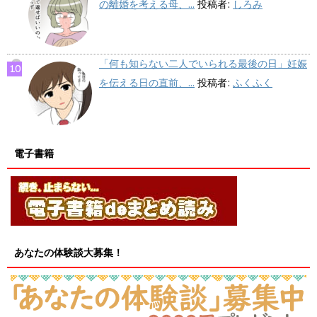
の離婚を考える母、...
投稿者:
しろみ
「何も知らない二人でいられる最後の日」妊娠
を伝える日の直前、...
投稿者:
ふくふく
電子書籍
あなたの体験談大募集！