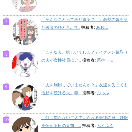
「そんなことってあり得る？！」高熱の娘を診
た医師のひと言…自...
投稿者:
あおば
「こんな夫、嬉しいでしょ？」イクメン気取り
の夫が女性社員にア...
投稿者:
尾持トモ
「夫を利用していませんか？」友達を失っても
活動を続ける夫。妻...
投稿者:
ぷっぷ
「何も知らない二人でいられる最後の日」妊娠
を伝える日の直前、...
投稿者:
ふくふく