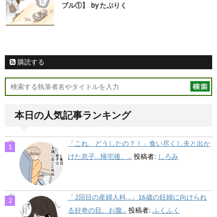
ブル①】 by たぷりく
購読する
本日の人気記事ランキング
「これ、どうしたの？！」食い尽くし夫と出か
けた息子…帰宅後、...
投稿者:
しろみ
「2回目の産婦人科…」16歳の妊婦に向けられ
る好奇の目。お腹...
投稿者:
ふくふく