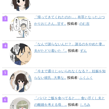
「帰ってきてくれたのか…」有罪となったぶつ
かりおじさん…甘す...
投稿者:
のむ吉
「なんで謝らないんだ？」謝るのをやめた妻…
夫がたどり着いた『...
投稿者:
ずん
「今まで通りじゃいられなくなる？」妊娠を知
らない彼氏…大事な...
投稿者:
ふくふく
「パパとご飯を食べてると…」食い尽くし夫と
の離婚を考える母、...
投稿者:
しろみ