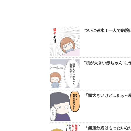
ついに破水！一人で病院に
“頭が大きい赤ちゃん”に
「頭大きいけど…まぁ～産
「無痛分娩はもったいない