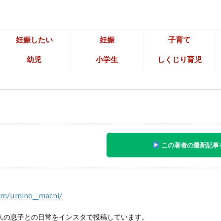
妊娠したい
妊娠
子育て
幼児
小学生
しくじり育児
この著者の最新記事
om/umino__machi/
の２人の息子との日常をインスタで投稿しています。