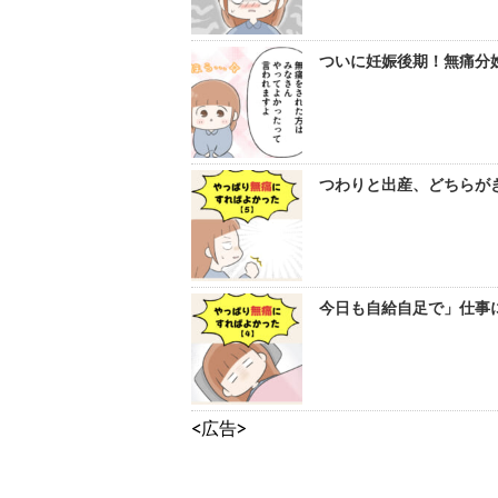
ついに妊娠後期！無痛分
つわりと出産、どちらがき
今日も自給自足で」仕事に
<広告>