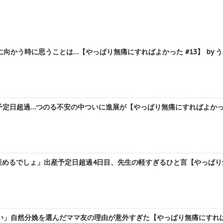
向かう時に思うことは…【やっぱり無痛にすればよかった #13】 by 
予定日超過…つのる不安の中ついに進展が【やっぱり無痛にすればよかった #
めるでしょ」出産予定日超過4日目、先生の軽すぎるひと言【やっぱり無痛
」自然分娩を選んだママ友の理由が意外すぎた【やっぱり無痛にすればよか