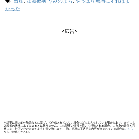
出産
,
妊娠後期
うみのまち
,
やっぱり無痛にすればよ
かった
<広告>
本記事は個人的体験談などに基づいて作成されており、脚色なども加えられている場合もあり、必ずしも
各読者の状況にあてはまるとは限りません。この記事の情報を用いて行動される場合、ご自身の責任と判
断により対応いただけますようお願い致します。 尚、記事に不適切な内容が含まれている場合は
こちら
からご連絡ください。