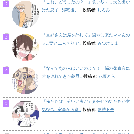
「これ、どうしたの？！」食い尽くし夫と出か
けた息子…帰宅後、...
投稿者:
しろみ
「旦那さんは席を外して」謝罪に来たママ友の
夫…妻と二人きりで...
投稿者:
みつけまま
「なんであの人はいいのよ？！」孫の発表会に
犬を連れてきた義母...
投稿者:
花藤とら
「俺たちは十分いい夫だ」妻任せの男たちが意
気投合…家事から逃...
投稿者:
尾持トモ