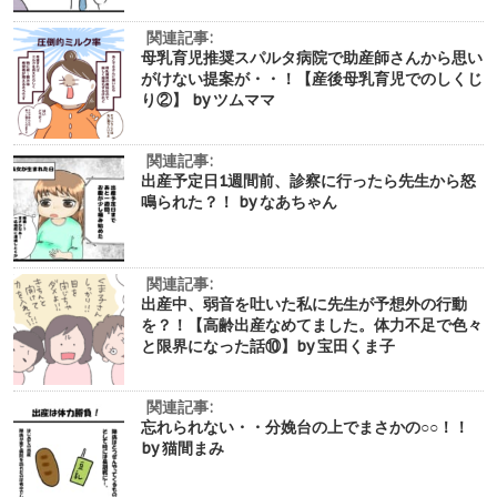
関連記事:
母乳育児推奨スパルタ病院で助産師さんから思い
がけない提案が・・！【産後母乳育児でのしくじ
り②】 by ツムママ
関連記事:
出産予定日1週間前、診察に行ったら先生から怒
鳴られた？！ by なあちゃん
関連記事:
出産中、弱音を吐いた私に先生が予想外の行動
を？！【高齢出産なめてました。体力不足で色々
と限界になった話⑩】by 宝田くま子
関連記事:
忘れられない・・分娩台の上でまさかの○○！！
by 猫間まみ