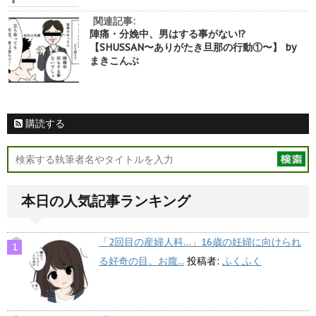
関連記事:
陣痛・分娩中、男はする事がない!?
【SHUSSAN〜ありがたき旦那の行動①〜】 by
まきこんぶ
購読する
本日の人気記事ランキング
「2回目の産婦人科…」16歳の妊婦に向けられ
る好奇の目。お腹...
投稿者:
ふくふく