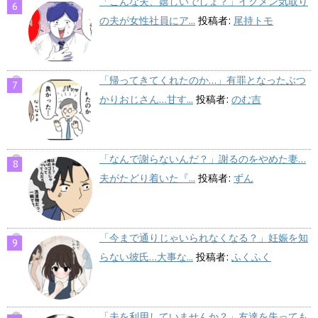
「こんな夫、嬉しいでしょ？」イクメン気取り
の夫が女性社員にア...
投稿者:
尾持トモ
「帰ってきてくれたのか…」有罪となったぶつ
かりおじさん…甘す...
投稿者:
のむ吉
「なんで謝らないんだ？」謝るのをやめた妻…
夫がたどり着いた『...
投稿者:
ずん
「今まで通りじゃいられなくなる？」妊娠を知
らない彼氏…大事な...
投稿者:
ふくふく
「夫を利用していませんか？」友達を失っても