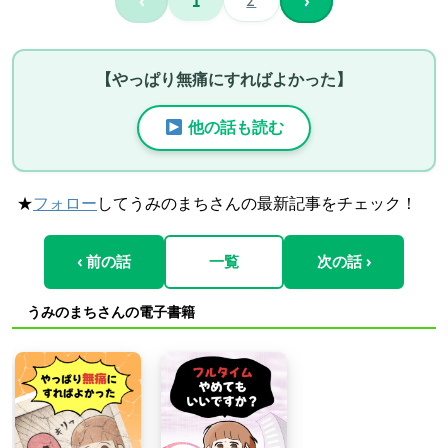
‹
1
2
›
【やっぱり無痛にすればよかった】
他の話も読む
★
フォロー
してうみのまちさんの最新記事をチェック！
‹ 前の話
一覧
次の話 ›
うみのまちさんの電子書籍