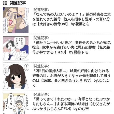
関連記事
関連記事:
「なんであの人はいいのよ？！」孫の発表会に犬
を連れてきた義母…他人を指さし逆ギレの言い分
は【犬好きの義母 #8】 by 花藤とら
関連記事:
「俺たちは十分いい夫だ」妻任せの男たちが意気
投合…家事から逃げたい夫に思わぬ提案【私の義
母が神すぎる！ #30】 by 尾持トモ
関連記事:
「2回目の産婦人科…」16歳の妊婦に向けられる
好奇の目。お腹が大きくなった先を想像して思う
のは【16歳、命と向き合うとき #77】by ふくふ
く
関連記事:
「帰ってきてくれたのか…」有罪となったぶつか
りおじさん…甘すぎる期待の結末は【お父さんが
ぶつかりおじさん⁉︎ #14】by のむ吉