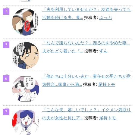
「夫を利用していませんか？」友達を失っても
活動を続ける夫。妻...
投稿者:
ぷっぷ
「なんで謝らないんだ？」謝るのをやめた妻…
夫がたどり着いた『...
投稿者:
ずん
「俺たちは十分いい夫だ」妻任せの男たちが意
気投合…家事から逃...
投稿者:
尾持トモ
「こんな夫、嬉しいでしょ？」イクメン気取り
の夫が女性社員にア...
投稿者:
尾持トモ