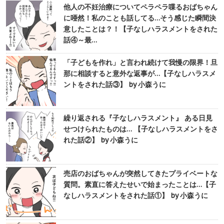
他人の不妊治療についてペラペラ喋るおばちゃん
に唖然！私のことも話してる…そう感じた瞬間決
意したことは？！【子なしハラスメントをされた
話④～最…
「子どもを作れ」と言われ続けて我慢の限界！旦
那に相談すると意外な返事が…【子なしハラスメ
ントをされた話③】 by 小森うに
繰り返される『子なしハラスメント』 ある日見
せつけられたものは… 【子なしハラスメントをさ
れた話②】 by 小森うに
売店のおばちゃんが突然してきたプライベートな
質問。素直に答えたせいで始まったことは…【子
なしハラスメントをされた話①】 by 小森うに