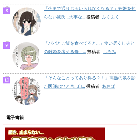
「今まで通りじゃいられなくなる？」妊娠を知
らない彼氏…大事な...
投稿者:
ふくふく
「パパとご飯を食べてると…」食い尽くし夫と
の離婚を考える母、...
投稿者:
しろみ
「そんなことってあり得る？！」高熱の娘を診
た医師のひと言…自...
投稿者:
あおば
電子書籍