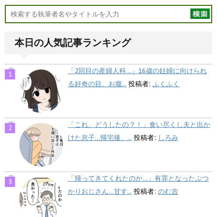
本日の人気記事ランキング
「2回目の産婦人科…」16歳の妊婦に向けられ
る好奇の目。お腹...
投稿者:
ふくふく
「これ、どうしたの？！」食い尽くし夫と出か
けた息子…帰宅後、...
投稿者:
しろみ
「帰ってきてくれたのか…」有罪となったぶつ
かりおじさん…甘す...
投稿者:
のむ吉