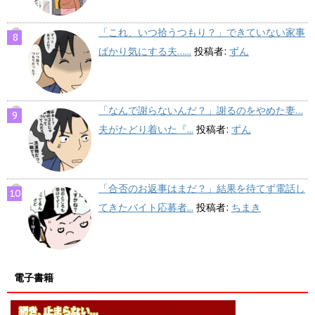
「これ、いつ拾うつもり？」できていない家事
ばかり気にする夫…...
投稿者:
ずん
「なんで謝らないんだ？」謝るのをやめた妻…
夫がたどり着いた『...
投稿者:
ずん
「合否のお返事はまだ？」結果を待てず電話し
てきたバイト応募者...
投稿者:
ちまき
電子書籍