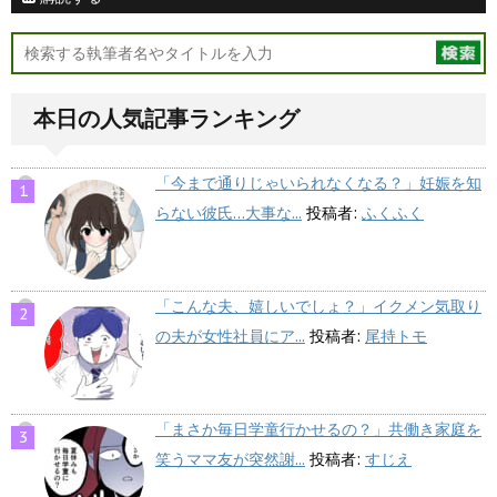
本日の人気記事ランキング
「今まで通りじゃいられなくなる？」妊娠を知
らない彼氏…大事な...
投稿者:
ふくふく
「こんな夫、嬉しいでしょ？」イクメン気取り
の夫が女性社員にア...
投稿者:
尾持トモ
「まさか毎日学童行かせるの？」共働き家庭を
笑うママ友が突然謝...
投稿者:
すじえ