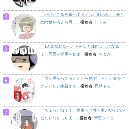
「パパとご飯を食べてると…」食い尽くし夫と
の離婚を考える母、...
投稿者:
しろみ
「1人病気になったら何日も休むようになる
よ」周囲が採用を止め...
投稿者:
ちまき
「男が手伝ってるんだから感謝しろ！」夫をイ
クメンだと絶賛する...
投稿者:
尾持トモ
「ちょっと待て！」家事も介護も妻がやるのが
当たり前だった夫…...
投稿者:
新垣ライコ