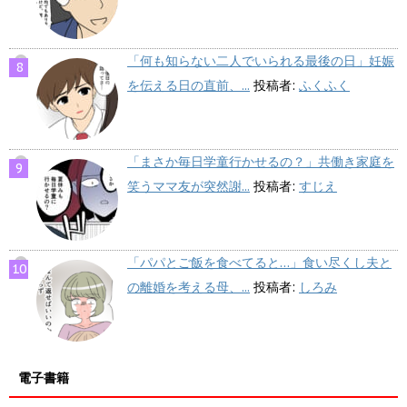
「何も知らない二人でいられる最後の日」妊娠
を伝える日の直前、...
投稿者:
ふくふく
「まさか毎日学童行かせるの？」共働き家庭を
笑うママ友が突然謝...
投稿者:
すじえ
「パパとご飯を食べてると…」食い尽くし夫と
の離婚を考える母、...
投稿者:
しろみ
電子書籍