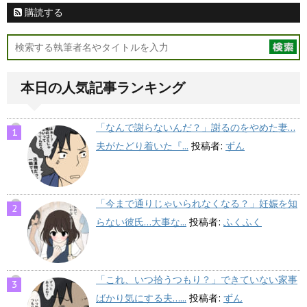
購読する
本日の人気記事ランキング
「なんで謝らないんだ？」謝るのをやめた妻…
夫がたどり着いた『...
投稿者:
ずん
「今まで通りじゃいられなくなる？」妊娠を知
らない彼氏…大事な...
投稿者:
ふくふく
「これ、いつ拾うつもり？」できていない家事
ばかり気にする夫…...
投稿者:
ずん