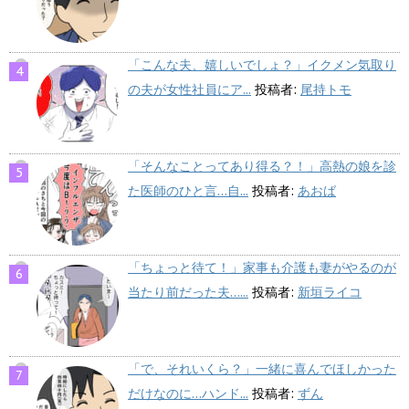
「こんな夫、嬉しいでしょ？」イクメン気取り
の夫が女性社員にア...
投稿者:
尾持トモ
「そんなことってあり得る？！」高熱の娘を診
た医師のひと言…自...
投稿者:
あおば
「ちょっと待て！」家事も介護も妻がやるのが
当たり前だった夫…...
投稿者:
新垣ライコ
「で、それいくら？」一緒に喜んでほしかった
だけなのに…ハンド...
投稿者:
ずん