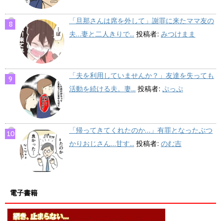
「旦那さんは席を外して」謝罪に来たママ友の
夫…妻と二人きりで...
投稿者:
みつけまま
「夫を利用していませんか？」友達を失っても
活動を続ける夫。妻...
投稿者:
ぷっぷ
「帰ってきてくれたのか…」有罪となったぶつ
かりおじさん…甘す...
投稿者:
のむ吉
電子書籍