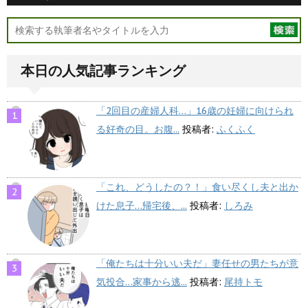
本日の人気記事ランキング
「2回目の産婦人科…」16歳の妊婦に向けられ
る好奇の目。お腹...
投稿者:
ふくふく
「これ、どうしたの？！」食い尽くし夫と出か
けた息子…帰宅後、...
投稿者:
しろみ
「俺たちは十分いい夫だ」妻任せの男たちが意
気投合…家事から逃...
投稿者:
尾持トモ