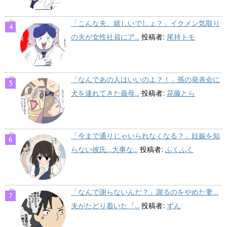
「こんな夫、嬉しいでしょ？」イクメン気取り
の夫が女性社員にア...
投稿者:
尾持トモ
「なんであの人はいいのよ？！」孫の発表会に
犬を連れてきた義母...
投稿者:
花藤とら
「今まで通りじゃいられなくなる？」妊娠を知
らない彼氏…大事な...
投稿者:
ふくふく
「なんで謝らないんだ？」謝るのをやめた妻…
夫がたどり着いた『...
投稿者:
ずん