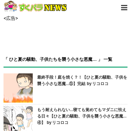
<広告>
「 ひと夏の騒動、子供たちを襲う小さな悪魔… 」 一覧
最終手段！庭を焼く？！【ひと夏の騒動、子供を
襲う小さな悪魔…⑤】完結 by リコロコ
もう耐えられない…寝ても覚めてもマダニに怯え
る日々【ひと夏の騒動、子供を襲う小さな悪魔…
④】 by リコロコ