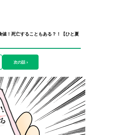
危険値！死亡することもある？！【ひと夏
次の話 ›