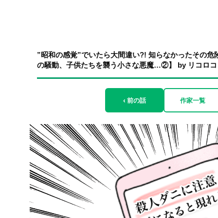
”昭和の感覚”でいたら大間違い?! 知らなかったその
の騒動、子供たちを襲う小さな悪魔…②】 by リコロコ
‹ 前の話
作家一覧