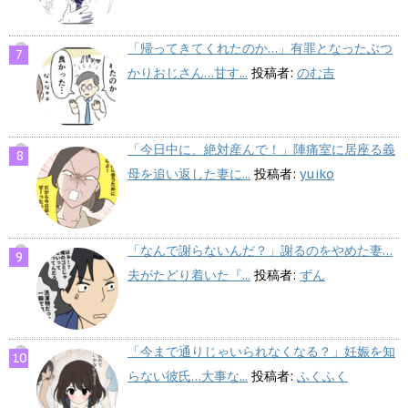
「帰ってきてくれたのか…」有罪となったぶつ
かりおじさん…甘す...
投稿者:
のむ吉
「今日中に、絶対産んで！」陣痛室に居座る義
母を追い返した妻に...
投稿者:
yuiko
「なんで謝らないんだ？」謝るのをやめた妻…
夫がたどり着いた『...
投稿者:
ずん
「今まで通りじゃいられなくなる？」妊娠を知
らない彼氏…大事な...
投稿者:
ふくふく