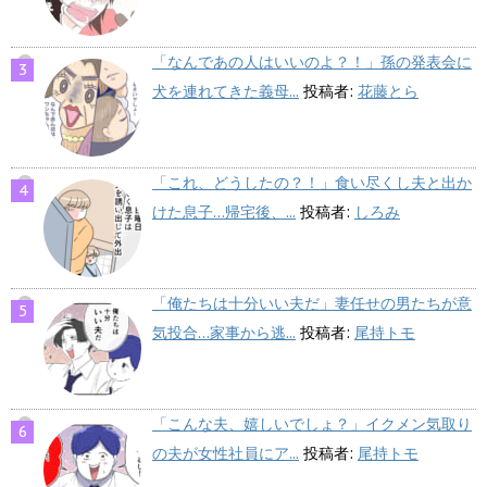
「なんであの人はいいのよ？！」孫の発表会に
犬を連れてきた義母...
投稿者:
花藤とら
「これ、どうしたの？！」食い尽くし夫と出か
けた息子…帰宅後、...
投稿者:
しろみ
「俺たちは十分いい夫だ」妻任せの男たちが意
気投合…家事から逃...
投稿者:
尾持トモ
「こんな夫、嬉しいでしょ？」イクメン気取り
の夫が女性社員にア...
投稿者:
尾持トモ