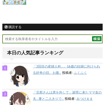
購読する
本日の人気記事ランキング
「2回目の産婦人科…」16歳の妊婦に向けられ
る好奇の目。お腹...
投稿者:
ふくふく
「旦那さんは席を外して」謝罪に来たママ友の
夫…妻と二人きりで...
投稿者:
みつけまま