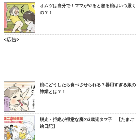
オムツは自分で！ママがやると怒る娘はいつ履く
の？！
<広告>
娘にどうしたら食べさせられる？器用すぎる娘の
神業とは？！
脱走・拒絶が得意な魔の2歳児タマ子 【たまご
絵日記】