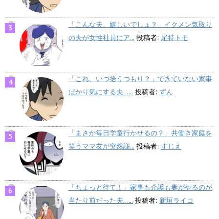
「こんな夫、嬉しいでしょ？」イクメン気取り
の夫が女性社員にア...
投稿者:
尾持トモ
「これ、いつ拾うつもり？」できていない家事
ばかり気にする夫…...
投稿者:
ずん
「まさか毎日学童行かせるの？」共働き家庭を
笑うママ友が突然謝...
投稿者:
すじえ
「ちょっと待て！」家事も介護も妻がやるのが
当たり前だった夫…...
投稿者:
新垣ライコ