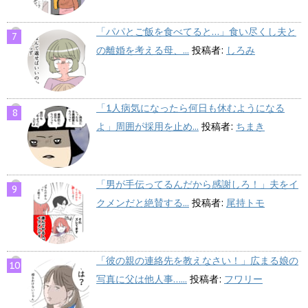
「パパとご飯を食べてると…」食い尽くし夫と
の離婚を考える母、...
投稿者:
しろみ
「1人病気になったら何日も休むようになる
よ」周囲が採用を止め...
投稿者:
ちまき
「男が手伝ってるんだから感謝しろ！」夫をイ
クメンだと絶賛する...
投稿者:
尾持トモ
「彼の親の連絡先を教えなさい！」広まる娘の
写真に父は他人事…...
投稿者:
フワリー