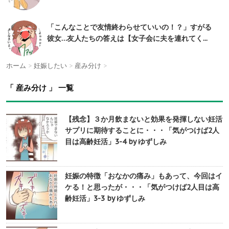
「こんなことで友情終わらせていいの！？」すがる
彼女…友人たちの答えは【女子会に夫を連れてく...
ホーム
>
妊娠したい
>
産み分け
>
「 産み分け 」 一覧
【残念】３か月飲まないと効果を発揮しない妊活
サプリに期待することに・・・「気がつけば2人
目は高齢妊活」3-4 by ゆずしみ
妊娠の特徴「おなかの痛み」もあって、今回はイ
ケる！と思ったが・・・「気がつけば2人目は高
齢妊活」3-3 by ゆずしみ