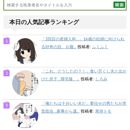
本日の人気記事ランキング
「2回目の産婦人科…」16歳の妊婦に向けられ
る好奇の目。お腹...
投稿者:
ふくふく
「これ、どうしたの？！」食い尽くし夫と出か
けた息子…帰宅後、...
投稿者:
しろみ
「俺たちは十分いい夫だ」妻任せの男たちが意
気投合…家事から逃...
投稿者:
尾持トモ