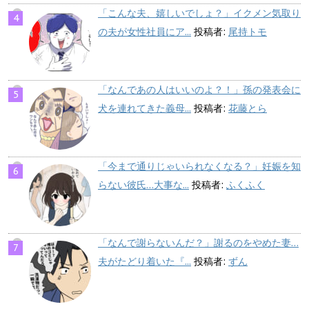
「こんな夫、嬉しいでしょ？」イクメン気取り
の夫が女性社員にア...
投稿者:
尾持トモ
「なんであの人はいいのよ？！」孫の発表会に
犬を連れてきた義母...
投稿者:
花藤とら
「今まで通りじゃいられなくなる？」妊娠を知
らない彼氏…大事な...
投稿者:
ふくふく
「なんで謝らないんだ？」謝るのをやめた妻…
夫がたどり着いた『...
投稿者:
ずん