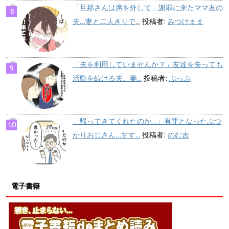
「旦那さんは席を外して」謝罪に来たママ友の
夫…妻と二人きりで...
投稿者:
みつけまま
「夫を利用していませんか？」友達を失っても
活動を続ける夫。妻...
投稿者:
ぷっぷ
「帰ってきてくれたのか…」有罪となったぶつ
かりおじさん…甘す...
投稿者:
のむ吉
電子書籍