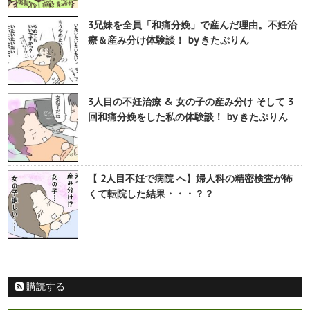
3兄妹を全員「和痛分娩」で産んだ理由。不妊治
療＆産み分け体験談！ by きたぷりん
3人目の不妊治療 & 女の子の産み分け そして 3
回和痛分娩をした私の体験談！ by きたぷりん
【 2人目不妊で病院 へ】婦人科の精密検査が怖
くて転院した結果・・・？？
購読する