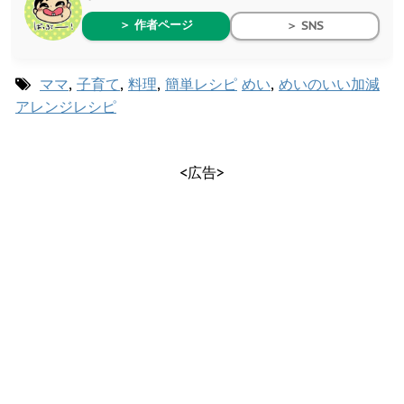
＞ 作者ページ
＞ SNS
ママ
,
子育て
,
料理
,
簡単レシピ
めい
,
めいのいい加減
アレンジレシピ
<広告>