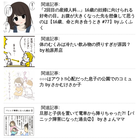
関連記事:
「2回目の産婦人科…」16歳の妊婦に向けられる
好奇の目。お腹が大きくなった先を想像して思う
のは【16歳、命と向き合うとき #77】by ふくふ
く
関連記事:
体のむくみは冷たい飲み物の摂りすぎが原因？
by 柏原昇店
関連記事:
○○○はアウト‼︎心配だった息子の公園でのコミュ
力 by さかむけさか子
関連記事:
旦那と子供を置いて電車から降りちゃった?!【パ
ニック障害になった過去②】 by きょんママ