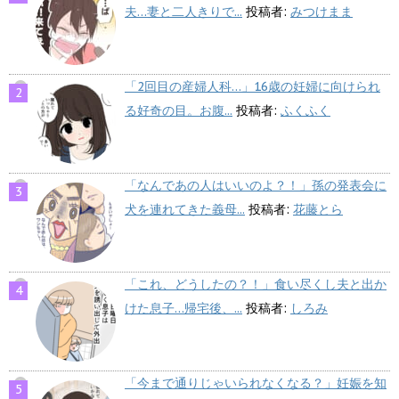
夫…妻と二人きりで...
投稿者:
みつけまま
「2回目の産婦人科…」16歳の妊婦に向けられ
る好奇の目。お腹...
投稿者:
ふくふく
「なんであの人はいいのよ？！」孫の発表会に
犬を連れてきた義母...
投稿者:
花藤とら
「これ、どうしたの？！」食い尽くし夫と出か
けた息子…帰宅後、...
投稿者:
しろみ
「今まで通りじゃいられなくなる？」妊娠を知