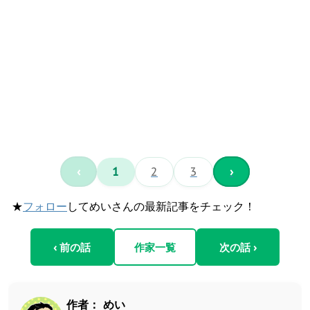
‹
1
2
3
›
★
フォロー
してめいさんの最新記事をチェック！
‹ 前の話
作家一覧
次の話 ›
作者：
めい