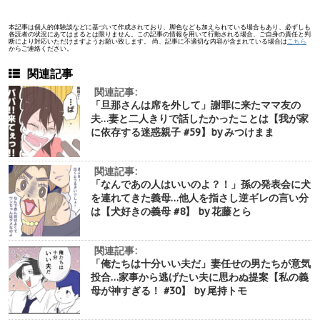
本記事は個人的体験談などに基づいて作成されており、脚色なども加えられている場合もあり、必ずしも
各読者の状況にあてはまるとは限りません。この記事の情報を用いて行動される場合、ご自身の責任と判
断により対応いただけますようお願い致します。 尚、記事に不適切な内容が含まれている場合は
こちら
からご連絡ください。
関連記事
関連記事:
「旦那さんは席を外して」謝罪に来たママ友の
夫…妻と二人きりで話したかったことは【我が家
に依存する迷惑親子 #59】by みつけまま
関連記事:
「なんであの人はいいのよ？！」孫の発表会に犬
を連れてきた義母…他人を指さし逆ギレの言い分
は【犬好きの義母 #8】 by 花藤とら
関連記事:
「俺たちは十分いい夫だ」妻任せの男たちが意気
投合…家事から逃げたい夫に思わぬ提案【私の義
母が神すぎる！ #30】 by 尾持トモ