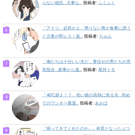
らない彼氏…大事な...
投稿者:
ふくふく
「アイツ、必死かよ」懲りない男が食事に誘う
と元妻が即レス！返...
投稿者:
ちゅん
「俺たちは十分いい夫だ」妻任せの男たちが意
気投合…家事から逃...
投稿者:
尾持トモ
「40℃超え！？」幼い娘の高熱に焦る夫…初め
てのワンオペ看護...
投稿者:
あおば
「帰ってきてくれたのか…」有罪となったぶつ