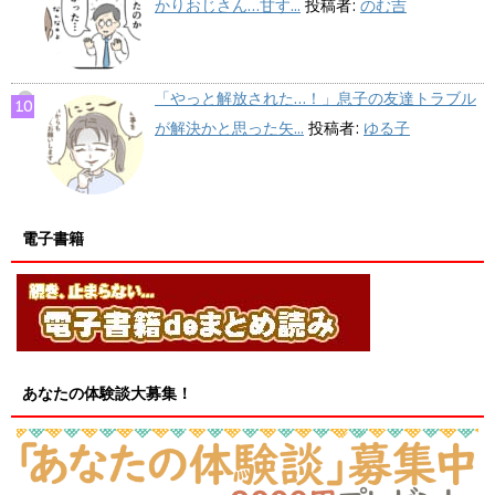
かりおじさん…甘す...
投稿者:
のむ吉
「やっと解放された…！」息子の友達トラブル
が解決かと思った矢...
投稿者:
ゆる子
電子書籍
あなたの体験談大募集！