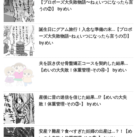
【プロポーズ大失敗物語〜ねぇいつになったら言
うの②】 by めい
誕生日にグアム旅行！入念な準備の末…【プロポ
ーズ大失敗物語~ねぇいつになったら言うの①】
by めい
夫を説き伏せ骨盤矯正コースを契約した結果…
【めいの大失敗！体重管理-その④-】 by めい
産後に昔の迷信を信じた結果…!?【めいの大失
敗！体重管理-その③-】 by めい
安産？難産？食べすぎた妊婦の出産は…？！【め