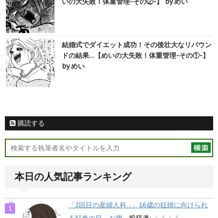
いの大失敗！体重管理-その②-】 by めい
結婚式でダイエット成功！その後壮大なリバウン
ドの結果…【めいの大失敗！体重管理-その①-】
by めい
購読する
本日の人気記事ランキング
「2回目の産婦人科…」16歳の妊婦に向けられ