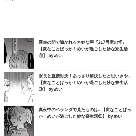
寮生の間で囁かれる奇妙な噂『217号室の怪』
【変なことばっか！めいが過ごした妙な寮生活
④】 by めい
寮長と直接対決！あっさり解決したと思いきや…
【変なことばっか！めいが過ごした妙な寮生活
③】 by めい
真夜中のベランダで見たものは…【変なことばっ
か！めいが過ごした妙な寮生活②】 by めい