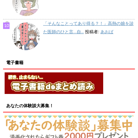
「そんなことってあり得る？！」高熱の娘を診
た医師のひと言…自...
投稿者:
あおば
電子書籍
あなたの体験談大募集！