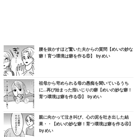
腰を抜かすほど驚いた夫からの質問【めいの妙な
癖！育つ環境は癖を作る⑥】 by めい
祖母から苛められる母の愚痴を聞いているうち
に…再び始まった指いじりの癖【めいの妙な癖！
育つ環境は癖を作る⑤】 by めい
親に向かって泣き叫び、心の泥を吐き出した結
果・・【めいの妙な癖！育つ環境は癖を作る④】
by めい