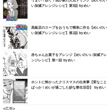
うまい！効く！我が家の人気ドリンク【めいのい
い加減アレンジレシピ】第3話 by めい
高級店のスープをおうちで簡単に作る【めいのい
い加減アレンジレシピ】第2話 by めい
赤ちゃんお菓子をアレンジ【めいのいい加減アレ
ンジレシピ】第一話 by めい
ホントに怖かったクリスマスの出来事【変なこと
ばっか！めいが過ごした妙な寮生活⑤】 by めい
<広告>