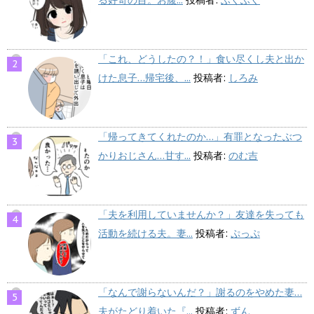
る好奇の目。お腹...
投稿者:
ふくふく
「これ、どうしたの？！」食い尽くし夫と出か
けた息子…帰宅後、...
投稿者:
しろみ
「帰ってきてくれたのか…」有罪となったぶつ
かりおじさん…甘す...
投稿者:
のむ吉
「夫を利用していませんか？」友達を失っても
活動を続ける夫。妻...
投稿者:
ぷっぷ
「なんで謝らないんだ？」謝るのをやめた妻…
夫がたどり着いた『...
投稿者:
ずん