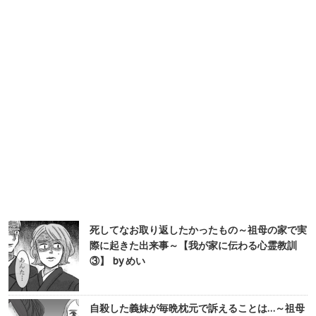
死してなお取り返したかったもの～祖母の家で実
際に起きた出来事～【我が家に伝わる心霊教訓
③】 by めい
自殺した義妹が毎晩枕元で訴えることは…～祖母