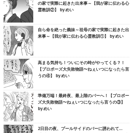
の家で実際に起きた出来事～【我が家に伝わる心
霊教訓②】 by めい
自ら命を絶った義妹～祖母の家で実際に起きた出
来事～【我が家に伝わる心霊教訓①】 by めい
高まる気持ち！ついにその時がやってくる？！
【プロポーズ大失敗物語〜ねぇいつになったら言
うの④】 by めい
準備万端！最終夜、最上階のバーへ！【プロポー
ズ大失敗物語〜ねぇいつになったら言うの③】
by めい
2日目の夜、プールサイドのバーに誘われて…