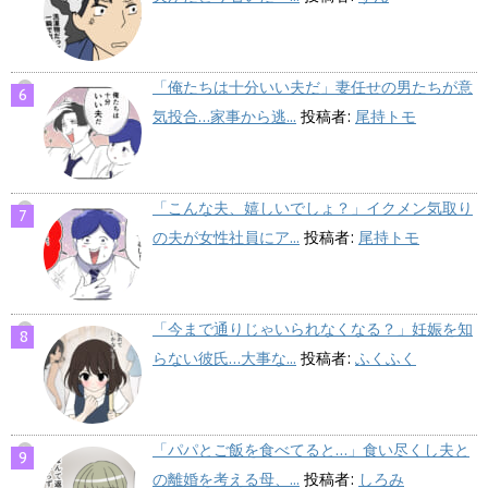
「俺たちは十分いい夫だ」妻任せの男たちが意
気投合…家事から逃...
投稿者:
尾持トモ
「こんな夫、嬉しいでしょ？」イクメン気取り
の夫が女性社員にア...
投稿者:
尾持トモ
「今まで通りじゃいられなくなる？」妊娠を知
らない彼氏…大事な...
投稿者:
ふくふく
「パパとご飯を食べてると…」食い尽くし夫と
の離婚を考える母、...
投稿者:
しろみ